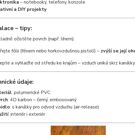
ktronika
– notebooky, telefony, konzole
ativní a DIY projekty
alace – tipy:
ladně očistěte povrch (např. lihem).
řejte fólii (fénem nebo horkovzdušnou pistolí) –
zvýší se její 
epte a vyhlaďte od středu ke krajům – vzduch uniká skrz kanálky
nické údaje:
eriál
: polymerické PVC
rch
: 4D karbon – černý, embosovaný
idlo
: s kanálky pro odvod vzduchu (air-release)
žití
: interiér i exteriér