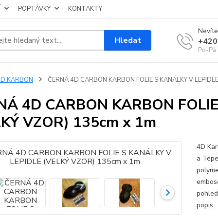
Í
POPTÁVKY
KONTAKTY
Nevíte
Hledat
+420
Po-Pá 
4D KARBON
ČERNÁ 4D CARBON KARBON FOLIE S KANÁLKY V LEPIDLE 
NÁ 4D CARBON KARBON FOLIE 
LKÝ VZOR) 135cm x 1m
4D Kar
a Tepe
polyme
emboso
pohled
popis