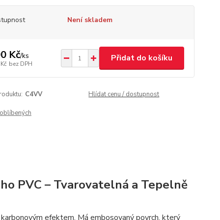
tupnost
Není skladem
0 Kč
/
ks
Přidat do košíku
 Kč
bez DPH
roduktu:
C4VV
Hlídat cenu / dostupnost
oblíbených
ého PVC – Tvarovatelná a Tepelně
D karbonovým efektem. Má embosovaný povrch, který