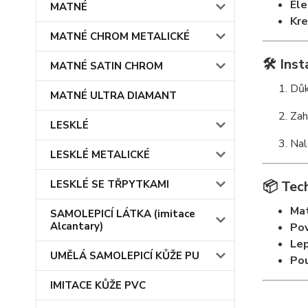
Ele
MATNÉ
Kre
MATNÉ CHROM METALICKÉ
🛠️
Inst
MATNÉ SATIN CHROM
Důk
MATNÉ ULTRA DIAMANT
Zah
LESKLÉ
Nal
LESKLÉ METALICKÉ
LESKLÉ SE TŘPYTKAMI
📦
Tech
Mat
SAMOLEPICÍ LÁTKA (imitace
Alcantary)
Pov
Lep
UMĚLÁ SAMOLEPICÍ KŮŽE PU
Pou
IMITACE KŮŽE PVC