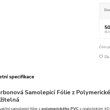
Dos
50
413
Číslo p
Do 
tní specifikace
rbonová Samolepicí Fólie z Polymerick
žitelná
alitní samolepicí fólie z
polymerického PVC
s realistickým 4