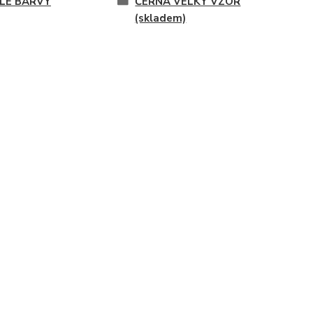
LE BARVY
ČERNÁ VELKÝ VZOR
(skladem)