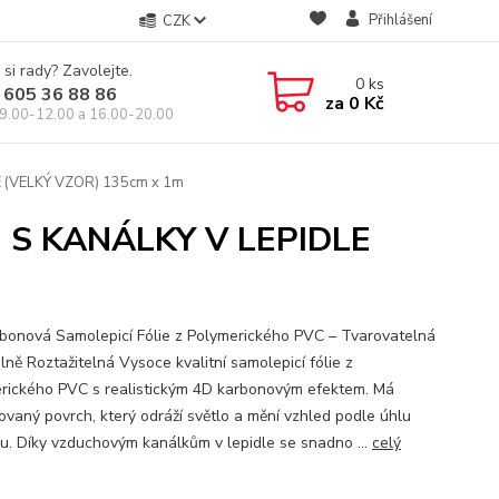
Přihlášení
CZK
 si rady? Zavolejte.
0
ks
 605 36 88 86
za
0 Kč
9.00-12.00 a 16.00-20.00
(VELKÝ VZOR) 135cm x 1m
S KANÁLKY V LEPIDLE
bonová Samolepicí Fólie z Polymerického PVC – Tvarovatelná
lně Roztažitelná Vysoce kvalitní samolepicí fólie z
rického PVC s realistickým 4D karbonovým efektem. Má
vaný povrch, který odráží světlo a mění vzhled podle úhlu
u. Díky vzduchovým kanálkům v lepidle se snadno ...
celý