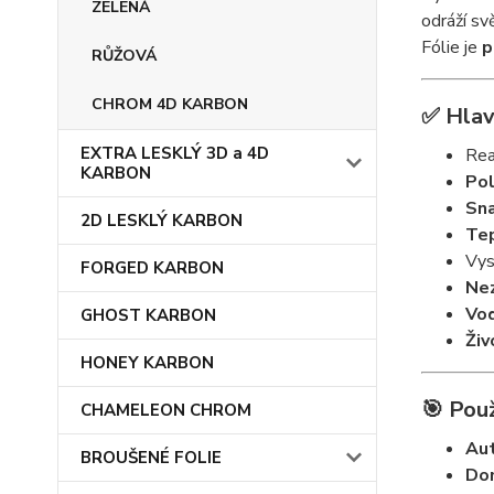
ZELENÁ
odráží sv
Fólie je
p
RŮŽOVÁ
CHROM 4D KARBON
✅
Hlav
EXTRA LESKLÝ 3D a 4D
Rea
KARBON
Pol
Sna
2D LESKLÝ KARBON
Tep
Vys
FORGED KARBON
Nez
Vo
GHOST KARBON
Živ
HONEY KARBON
🎯
Použ
CHAMELEON CHROM
Au
BROUŠENÉ FOLIE
Do