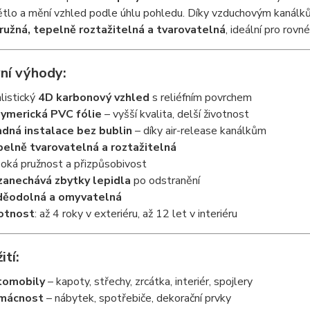
ětlo a mění vzhled podle úhlu pohledu. Díky vzduchovým kanálků
ružná, tepelně roztažitelná a tvarovatelná
, ideální pro rovn
ní výhody:
listický
4D karbonový vzhled
s reliéfním povrchem
ymerická PVC fólie
– vyšší kvalita, delší životnost
dná instalace bez bublin
– díky air-release kanálkům
elně tvarovatelná a roztažitelná
oká pružnost a přizpůsobivost
anechává zbytky lepidla
po odstranění
děodolná a omyvatelná
otnost
: až 4 roky v exteriéru, až 12 let v interiéru
ití:
tomobily
– kapoty, střechy, zrcátka, interiér, spojlery
mácnost
– nábytek, spotřebiče, dekorační prvky