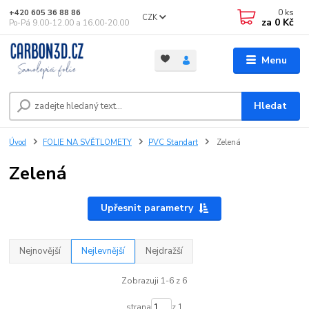
0
ks
+420 605 36 88 86
CZK
za
0 Kč
Po-Pá 9.00-12.00 a 16.00-20.00
Menu
Hledat
Úvod
FOLIE NA SVĚTLOMETY
PVC Standart
Zelená
Zelená
Upřesnit parametry
Nejnovější
Nejlevnější
Nejdražší
Zobrazuji 1-6 z 6
strana
z 1