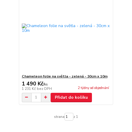
Chameleon folie na světla - zelená - 30cm x 10m
1 490 Kč
/
ks
2 týdny od objednání
1 231 Kč
bez DPH
Přidat do košíku
strana
z 1