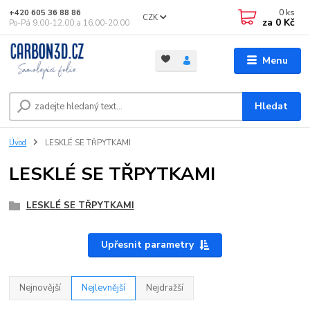
0
ks
+420 605 36 88 86
CZK
za
0 Kč
Po-Pá 9.00-12.00 a 16.00-20.00
Menu
Hledat
Úvod
LESKLÉ SE TŘPYTKAMI
LESKLÉ SE TŘPYTKAMI
LESKLÉ SE TŘPYTKAMI
Upřesnit parametry
Nejnovější
Nejlevnější
Nejdražší