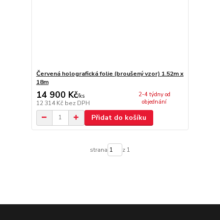
Červená holografická folie (broušený vzor) 1.52m x
18m
14 900 Kč
2-4 týdny od
/
ks
objednání
12 314 Kč
bez DPH
Přidat do košíku
strana
z 1