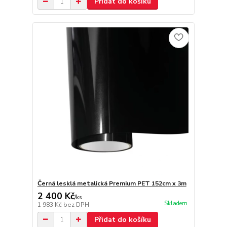
Přidat do košíku
Černá lesklá metalická Premium PET 152cm x 3m
2 400 Kč
/
ks
Skladem
1 983 Kč
bez DPH
Přidat do košíku