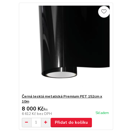
Černá lesklá metalická Premium PET 152cm x
10m
8 000 Kč
/
ks
Skladem
6 612 Kč
bez DPH
Přidat do košíku