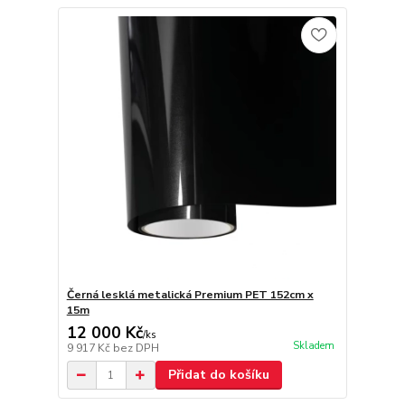
Černá lesklá metalická Premium PET 152cm x
15m
12 000 Kč
/
ks
Skladem
9 917 Kč
bez DPH
Přidat do košíku