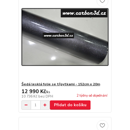
Šedá lesklá folie se třpytkami - 152cm x 20m
12 990 Kč
/
ks
2 týdny od objednání
10 736 Kč
bez DPH
Přidat do košíku