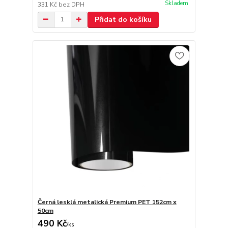
Skladem
331 Kč
bez DPH
Přidat do košíku
Černá lesklá metalická Premium PET 152cm x
50cm
490 Kč
/
ks