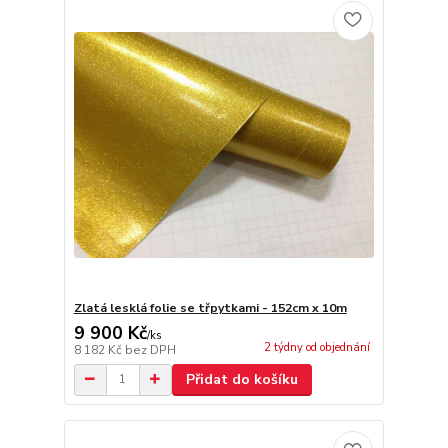
Zlatá lesklá folie se třpytkami - 152cm x 10m
9 900 Kč
/
ks
2 týdny od objednání
8 182 Kč
bez DPH
Přidat do košíku