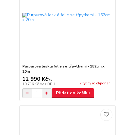
Purpurová lesklá folie se třpytkami - 152cm x
20m
12 990 Kč
/
ks
2 týdny od objednání
10 736 Kč
bez DPH
Přidat do košíku