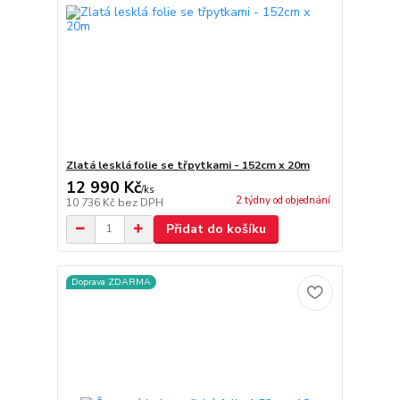
Zlatá lesklá folie se třpytkami - 152cm x 20m
12 990 Kč
/
ks
2 týdny od objednání
10 736 Kč
bez DPH
Přidat do košíku
Doprava ZDARMA