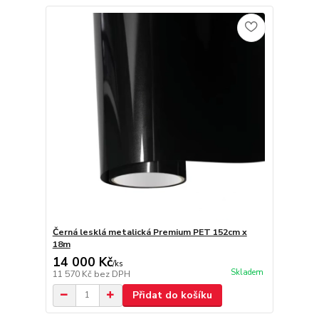
Černá lesklá metalická Premium PET 152cm x
18m
14 000 Kč
/
ks
Skladem
11 570 Kč
bez DPH
Přidat do košíku