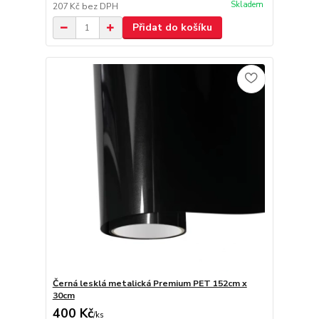
Skladem
207 Kč
bez DPH
Přidat do košíku
Černá lesklá metalická Premium PET 152cm x
30cm
400 Kč
/
ks