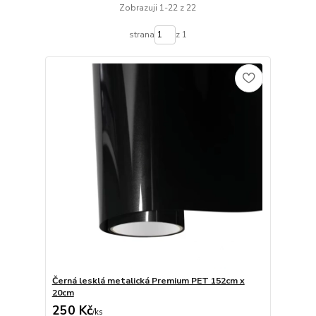
Zobrazuji 1-22 z 22
strana
z 1
Černá lesklá metalická Premium PET 152cm x
20cm
250 Kč
/
ks