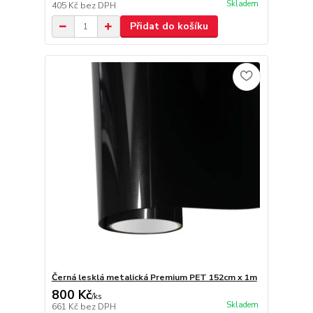
Skladem
405 Kč
bez DPH
Přidat do košíku
Černá lesklá metalická Premium PET 152cm x 1m
800 Kč
/
ks
Skladem
661 Kč
bez DPH