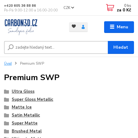
0
ks
+420 605 36 88 86
CZK
za
0 Kč
Po-Pá 9.00-12.00 a 16.00-20.00
Menu
Hledat
Úvod
Premium SWP
Premium SWP
Ultra Gloss
Super Gloss Metallic
Matte Ice
Satin Metallic
Super Matte
Brushed Metal