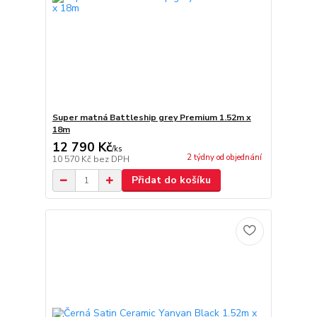
Super matná Battleship grey Premium 1.52m x
18m
12 790 Kč
/
ks
2 týdny od objednání
10 570 Kč
bez DPH
Přidat do košíku