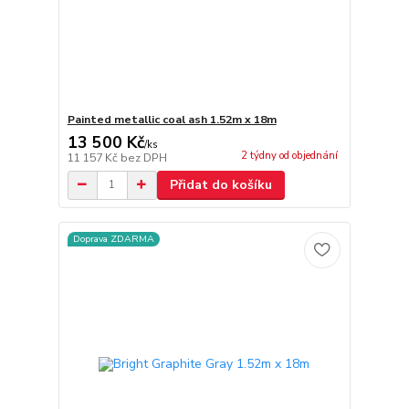
Painted metallic coal ash 1.52m x 18m
13 500 Kč
/
ks
2 týdny od objednání
11 157 Kč
bez DPH
Přidat do košíku
Doprava ZDARMA