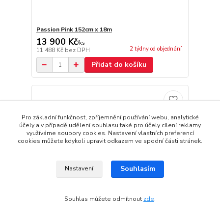
Passion Pink 152cm x 18m
13 900 Kč
/
ks
2 týdny od objednání
11 488 Kč
bez DPH
Přidat do košíku
Pro základní funkčnost, zpříjemnění používání webu, analytické
účely a v případě udělení souhlasu také pro účely cílení reklamy
využíváme soubory cookies. Nastavení vlastních preferencí
cookies můžete kdykoli upravit odkazem ve spodní části stránek.
Souhlasím
Nastavení
Souhlas můžete odmítnout
zde
.