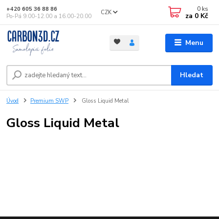
0
ks
+420 605 36 88 86
CZK
za
0 Kč
Po-Pá 9.00-12.00 a 16.00-20.00
Menu
Hledat
Úvod
Premium SWP
Gloss Liquid Metal
Gloss Liquid Metal