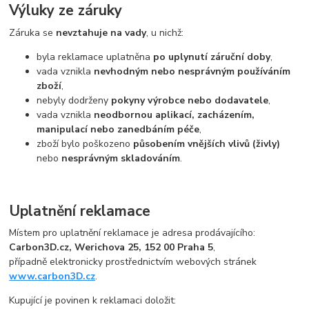
Výluky ze záruky
Záruka se
nevztahuje na vady
, u nichž:
byla reklamace uplatněna
po uplynutí záruční doby
,
vada vznikla
nevhodným nebo nesprávným používáním
zboží
,
nebyly dodrženy
pokyny výrobce nebo dodavatele
,
vada vznikla
neodbornou aplikací, zacházením,
manipulací nebo zanedbáním péče
,
zboží bylo poškozeno
působením vnějších vlivů (živly)
nebo
nesprávným skladováním
.
Uplatnění reklamace
Místem pro uplatnění reklamace je adresa prodávajícího:
Carbon3D.cz, Werichova 25, 152 00 Praha 5
,
případně elektronicky prostřednictvím webových stránek
www.carbon3D.cz
.
Kupující je povinen k reklamaci doložit: