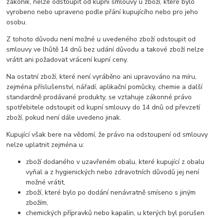
zákoník, nelze odstoupit od kupní smlouvy u zboží, které bylo
vyrobeno nebo upraveno podle přání kupujícího nebo pro jeho
osobu.
Z tohoto důvodu není možné u uvedeného zboží odstoupit od
smlouvy ve lhůtě 14 dnů bez udání důvodu a takové zboží nelze
vrátit ani požadovat vrácení kupní ceny.
Na ostatní zboží, které není vyráběno ani upravováno na míru,
zejména příslušenství, nářadí, aplikační pomůcky, chemie a další
standardně prodávané produkty, se vztahuje zákonné právo
spotřebitele odstoupit od kupní smlouvy do 14 dnů od převzetí
zboží, pokud není dále uvedeno jinak.
Kupující však bere na vědomí, že právo na odstoupení od smlouvy
nelze uplatnit zejména u:
zboží dodaného v uzavřeném obalu, které kupující z obalu
vyňal a z hygienických nebo zdravotních důvodů jej není
možné vrátit,
zboží, které bylo po dodání nenávratně smíseno s jiným
zbožím,
chemických přípravků nebo kapalin, u kterých byl porušen