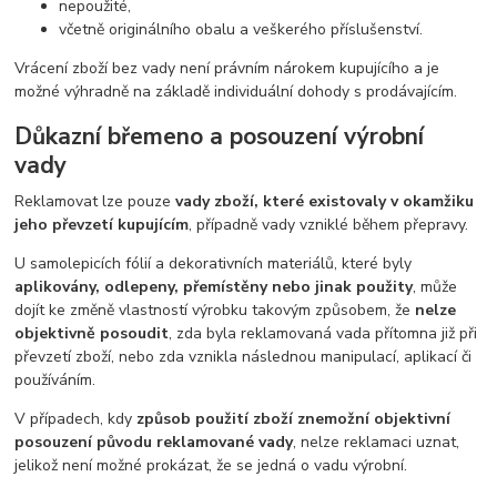
nepoužité,
včetně originálního obalu a veškerého příslušenství.
Vrácení zboží bez vady není právním nárokem kupujícího a je
možné výhradně na základě individuální dohody s prodávajícím.
Důkazní břemeno a posouzení výrobní
vady
Reklamovat lze pouze
vady zboží, které existovaly v okamžiku
jeho převzetí kupujícím
, případně vady vzniklé během přepravy.
U samolepicích fólií a dekorativních materiálů, které byly
aplikovány, odlepeny, přemístěny nebo jinak použity
, může
dojít ke změně vlastností výrobku takovým způsobem, že
nelze
objektivně posoudit
, zda byla reklamovaná vada přítomna již při
převzetí zboží, nebo zda vznikla následnou manipulací, aplikací či
používáním.
V případech, kdy
způsob použití zboží znemožní objektivní
posouzení původu reklamované vady
, nelze reklamaci uznat,
jelikož není možné prokázat, že se jedná o vadu výrobní.