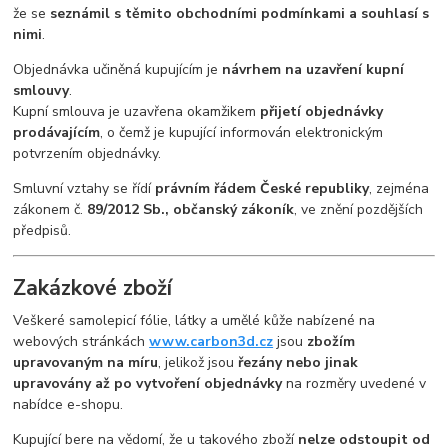
že se
seznámil s těmito obchodními podmínkami a souhlasí s
nimi
.
Objednávka učiněná kupujícím je
návrhem na uzavření kupní
smlouvy
.
Kupní smlouva je uzavřena okamžikem
přijetí objednávky
prodávajícím
, o čemž je kupující informován elektronickým
potvrzením objednávky.
Smluvní vztahy se řídí
právním řádem České republiky
, zejména
zákonem č.
89/2012 Sb., občanský zákoník
, ve znění pozdějších
předpisů.
Zakázkové zboží
Veškeré samolepicí fólie, látky a umělé kůže nabízené na
webových stránkách
www.carbon3d.cz
jsou
zbožím
upravovaným na míru
, jelikož jsou
řezány nebo jinak
upravovány až po vytvoření objednávky
na rozměry uvedené v
nabídce e-shopu.
Kupující bere na vědomí, že u takového zboží
nelze odstoupit od