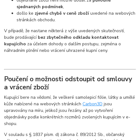
objednané zboží není možné dodat za
původně
sjednaných podmínek
,
došlo ke
zjevné chybě v ceně zboží
uvedené na webových
stránkách obchodu.
V případě, že nastane některá z výše uvedených skutečností,
bude prodávající
bez zbytečného odkladu kontaktovat
kupujícího
za účelem dohody o dalším postupu, zejména o
náhradním plnění nebo vrácení uhrazené kupní ceny.
Poučení o možnosti odstoupit od smlouvy
a vrácení zboží
Kupující bere na vědomí, že veškeré samolepicí fólie, látky a umělé
kůže nabízené na webových stránkách
Carbon3D
jsou
upravovány na míru, jelikož jsou řezány až po vytvoření
objednávky podle konkrétních rozměrů zvolených kupujícím v e-
shopu.
V souladu s § 1837 písm. d) zákona č. 89/2012 Sb., občanský