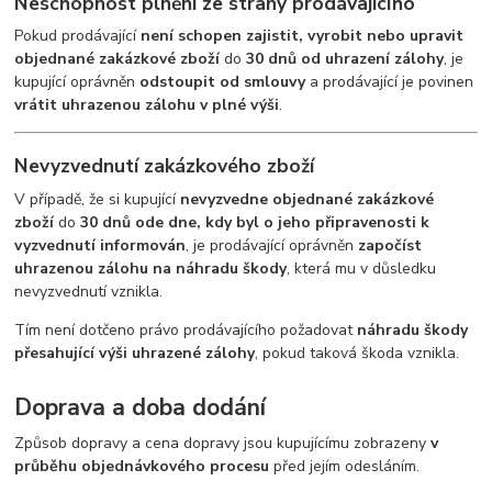
Neschopnost plnění ze strany prodávajícího
Pokud prodávající
není schopen zajistit, vyrobit nebo upravit
objednané zakázkové zboží
do
30 dnů od uhrazení zálohy
, je
kupující oprávněn
odstoupit od smlouvy
a prodávající je povinen
vrátit uhrazenou zálohu v plné výši
.
Nevyzvednutí zakázkového zboží
V případě, že si kupující
nevyzvedne objednané zakázkové
zboží
do
30 dnů ode dne, kdy byl o jeho připravenosti k
vyzvednutí informován
, je prodávající oprávněn
započíst
uhrazenou zálohu na náhradu škody
, která mu v důsledku
nevyzvednutí vznikla.
Tím není dotčeno právo prodávajícího požadovat
náhradu škody
přesahující výši uhrazené zálohy
, pokud taková škoda vznikla.
Doprava a doba dodání
Způsob dopravy a cena dopravy jsou kupujícímu zobrazeny
v
průběhu objednávkového procesu
před jejím odesláním.