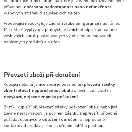
na stránkách třetích stran, na které je z webu odkazováno, ani za
případnou
dočasnou nedostupnost nebo nefunkčnost
webových stránek či souvisejících služeb.
Prodávající neposkytuje žádné
záruky ani garance
nad rámec
těch, které vyplývají z platných právních předpisů, případně z
výslovných záruk poskytovaných výrobci nebo dodavateli
nabízených produktů a služeb.
Převzetí zboží při doručení
Kupující nebo příjemce zboží je povinen
při převzetí zásilky
zkontrolovat neporušenost obalu
a ověřit, zda zásilka
nevykazuje zjevné známky poškození
.
Zjistí-li kupující při převzetí zásilky poškození obalu nebo jiné
zjevné nesrovnalosti, je povinen
zásilku nepřevzít
, případně
požádat dopravce o
odložení doručení
a neprodleně
kontaktovat prodávajícího za účelem dalšího postupu.