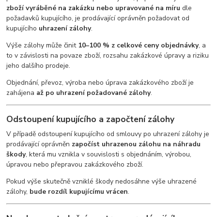
zboží vyráběné na zakázku nebo upravované na míru
dle
požadavků kupujícího, je prodávající oprávněn požadovat od
kupujícího
uhrazení zálohy
.
Výše zálohy může činit
10–100 % z celkové ceny objednávky
, a
to v závislosti na povaze zboží, rozsahu zakázkové úpravy a riziku
jeho dalšího prodeje.
Objednání, převoz, výroba nebo úprava zakázkového zboží je
zahájena
až po uhrazení požadované zálohy
.
Odstoupení kupujícího a započtení zálohy
V případě odstoupení kupujícího od smlouvy po uhrazení zálohy je
prodávající oprávněn
započíst uhrazenou zálohu na náhradu
škody
, která mu vznikla v souvislosti s objednáním, výrobou,
úpravou nebo přepravou zakázkového zboží.
Pokud výše skutečně vzniklé škody nedosáhne výše uhrazené
zálohy,
bude rozdíl kupujícímu vrácen
.