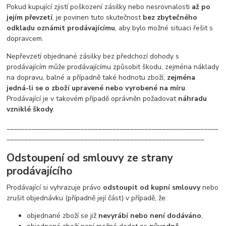
Pokud kupující zjistí poškození zásilky nebo nesrovnalosti
až po
jejím převzetí
, je povinen tuto skutečnost
bez zbytečného
odkladu oznámit prodávajícímu
, aby bylo možné situaci řešit s
dopravcem.
Nepřevzetí objednané zásilky bez předchozí dohody s
prodávajícím může prodávajícímu způsobit škodu, zejména náklady
na dopravu, balné a případně také hodnotu zboží,
zejména
jedná-li se o zboží upravené nebo vyrobené na míru
.
Prodávající je v takovém případě oprávněn požadovat
náhradu
vzniklé škody
.
____________________________________________________________
________________________________________________________
Odstoupení od smlouvy ze strany
prodávajícího
Prodávající si vyhrazuje právo
odstoupit od kupní smlouvy
nebo
zrušit objednávku (případně její část) v případě, že:
objednané zboží se již
nevyrábí nebo není dodáváno
,