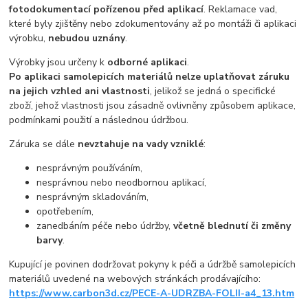
fotodokumentací pořízenou před aplikací
. Reklamace vad,
které byly zjištěny nebo zdokumentovány až po montáži či aplikaci
výrobku,
nebudou uznány
.
Výrobky jsou určeny k
odborné aplikaci
.
Po aplikaci samolepicích materiálů nelze uplatňovat záruku
na jejich vzhled ani vlastnosti
, jelikož se jedná o specifické
zboží, jehož vlastnosti jsou zásadně ovlivněny způsobem aplikace,
podmínkami použití a následnou údržbou.
Záruka se dále
nevztahuje na vady vzniklé
:
nesprávným používáním,
nesprávnou nebo neodbornou aplikací,
nesprávným skladováním,
opotřebením,
zanedbáním péče nebo údržby,
včetně blednutí či změny
barvy
.
Kupující je povinen dodržovat pokyny k péči a údržbě samolepicích
materiálů uvedené na webových stránkách prodávajícího:
https://www.carbon3d.cz/PECE-A-UDRZBA-FOLII-a4_13.htm