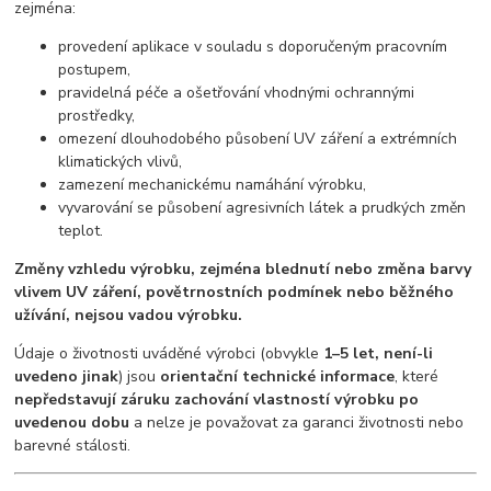
zejména:
provedení aplikace v souladu s doporučeným pracovním
postupem,
pravidelná péče a ošetřování vhodnými ochrannými
prostředky,
omezení dlouhodobého působení UV záření a extrémních
klimatických vlivů,
zamezení mechanickému namáhání výrobku,
vyvarování se působení agresivních látek a prudkých změn
teplot.
Změny vzhledu výrobku, zejména blednutí nebo změna barvy
vlivem UV záření, povětrnostních podmínek nebo běžného
užívání, nejsou vadou výrobku.
Údaje o životnosti uváděné výrobci (obvykle
1–5 let, není-li
uvedeno jinak
) jsou
orientační technické informace
, které
nepředstavují záruku zachování vlastností výrobku po
uvedenou dobu
a nelze je považovat za garanci životnosti nebo
barevné stálosti.