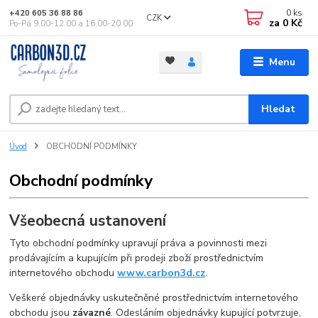
0
ks
+420 605 36 88 86
CZK
za
0 Kč
Po-Pá 9.00-12.00 a 16.00-20.00
Menu
Hledat
Úvod
OBCHODNÍ PODMÍNKY
Obchodní podmínky
Všeobecná ustanovení
Tyto obchodní podmínky upravují práva a povinnosti mezi
prodávajícím a kupujícím při prodeji zboží prostřednictvím
internetového obchodu
www.carbon3d.cz
.
Veškeré objednávky uskutečněné prostřednictvím internetového
obchodu jsou
závazné
. Odesláním objednávky kupující potvrzuje,