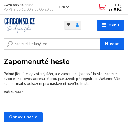
0
ks
+420 605 36 88 86
CZK
za
0 Kč
Po-Pá 9.00-12.00 a 16.00-20.00
Menu
Hledat
Zapomenuté heslo
Pokud již máte vytvořený účet, ale zapomněli jste své heslo, zadejte
svou e-mailovou adresu, kterou jste uvedli při registraci. Zašleme Vám
na ni e-mail s odkazem pro nastavení nového hesla.
Váš e-mail:
Obnovit heslo