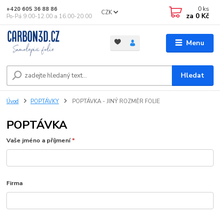
0
ks
+420 605 36 88 86
CZK
za
0 Kč
Po-Pá 9.00-12.00 a 16.00-20.00
Menu
Hledat
Úvod
POPTÁVKY
POPTÁVKA - JINÝ ROZMĚR FOLIE
POPTÁVKA
Vaše jméno a příjmení
*
Firma