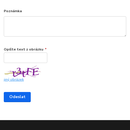
Poznámka
Opište text z obrázku
*
jiný obrázek