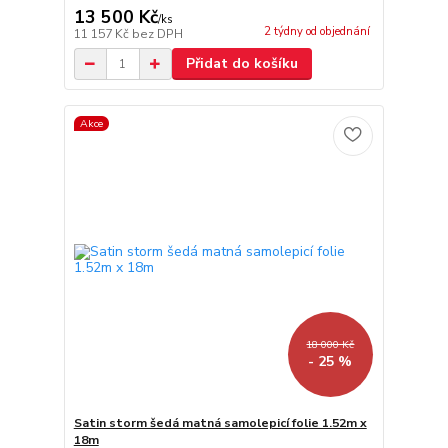
13 500 Kč
/
ks
2 týdny od objednání
11 157 Kč
bez DPH
Přidat do košíku
Akce
18 000 Kč
- 25 %
Satin storm šedá matná samolepicí folie 1.52m x
18m