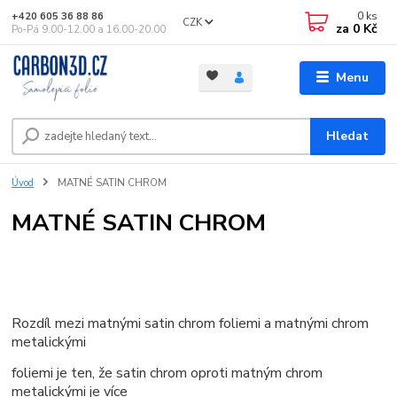
0
ks
+420 605 36 88 86
CZK
za
0 Kč
Po-Pá 9.00-12.00 a 16.00-20.00
Menu
Hledat
Úvod
MATNÉ SATIN CHROM
MATNÉ SATIN CHROM
Rozdíl mezi matnými satin chrom foliemi a matnými chrom
metalickými
foliemi je ten, že satin chrom oproti matným chrom
metalickými je více