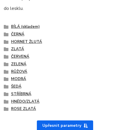
do lesklu.
BÍLÁ (skladem)
ČERNÁ
HORNET ŽLUTÁ
ZLATÁ
ČERVENÁ
ZELENÁ
RŮŽOVÁ
MODRÁ
ŠEDÁ
STŘÍBRNÁ
HNĚDO/ZLATÁ
ROSE ZLATÁ
Upřesnit parametry