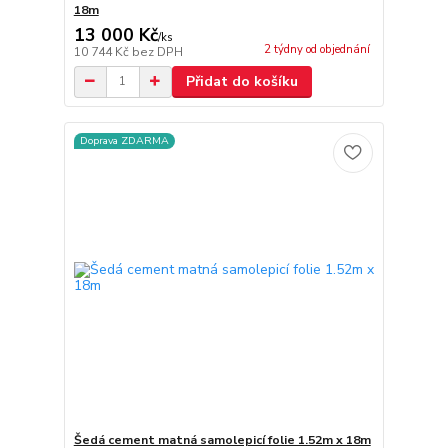
18m
13 000 Kč
/
ks
2 týdny od objednání
10 744 Kč
bez DPH
Přidat do košíku
Doprava ZDARMA
Šedá cement matná samolepicí folie 1.52m x 18m