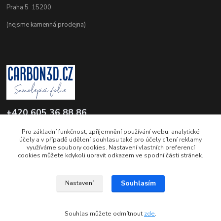
Praha 5 15200
(nejsme kamenná prodejna)
+420 605 36 88 86
Po-Pá 9.00-12.00 a 16.00-20.00
Pro základní funkčnost, zpříjemnění používání webu, analytické
účely a v případě udělení souhlasu také pro účely cílení reklamy
info@carbon3d.cz
využíváme soubory cookies. Nastavení vlastních preferencí
cookies můžete kdykoli upravit odkazem ve spodní části stránek.
Souhlasím
Nastavení
© Copyright 2011-2026 www.carbon3d.cz
Souhlas můžete odmítnout
zde
.
Vytvořeno na
Eshop-rychle.cz