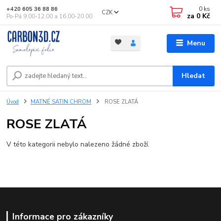
0
ks
+420 605 36 88 86
CZK
za
0 Kč
Po-Pá 9.00-12.00 a 16.00-20.00
Menu
Hledat
Úvod
MATNÉ SATIN CHROM
ROSE ZLATÁ
ROSE ZLATÁ
V této kategorii nebylo nalezeno žádné zboží.
Informace pro zákazníky