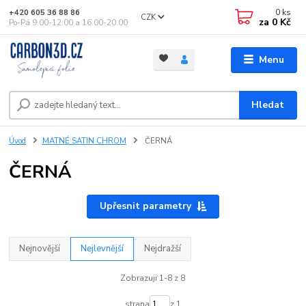
0
ks
+420 605 36 88 86
CZK
za
0 Kč
Po-Pá 9.00-12.00 a 16.00-20.00
Menu
Hledat
Úvod
MATNÉ SATIN CHROM
ČERNÁ
ČERNÁ
Upřesnit parametry
Nejnovější
Nejlevnější
Nejdražší
Zobrazuji 1-8 z 8
strana
z 1