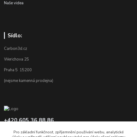
Naše videa
Sídlo:
Carbon3d.cz
Werichova 25
Praha 5 15200
(nejsme kamenná prodejna)
+420 605 36 88 86
Po-Pá 9.00-12.00 a 16.00-20.00
Pro základní funkčnost, zpříjemnění používání webu, analytické