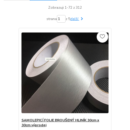
Zobrazuji 1-72 z 312
strana
z 5
další
SAMOLEPICÍ FOLIE BROUŠENÝ HLINÍK 30cm x
30cm výprodej