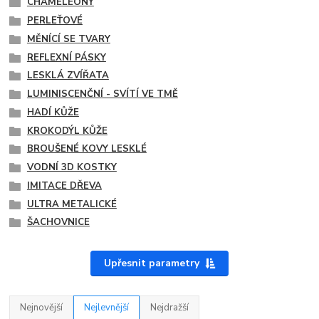
CHAMELEONY
PERLEŤOVÉ
MĚNÍCÍ SE TVARY
REFLEXNÍ PÁSKY
LESKLÁ ZVÍŘATA
LUMINISCENČNÍ - SVÍTÍ VE TMĚ
HADÍ KŮŽE
KROKODÝL KŮŽE
BROUŠENÉ KOVY LESKLÉ
VODNÍ 3D KOSTKY
IMITACE DŘEVA
ULTRA METALICKÉ
ŠACHOVNICE
Upřesnit parametry
Nejnovější
Nejlevnější
Nejdražší