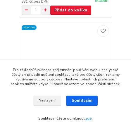
Skladem
331 Kč
bez DPH
Přidat do košíku
Novinka
Pro základní funkčnost, zpříjemnění používání webu, analytické
účely a v případě udělení souhlasu také pro účely cílení reklamy
využíváme soubory cookies. Nastavení vlastních preferencí
cookies můžete kdykoli upravit odkazem ve spodní části stránek.
Souhlasím
Nastavení
Shadow černá maskáčová folie šíře 1.52m x 30cm
Souhlas můžete odmítnout
zde
.
400 Kč
/
ks
Skladem
331 Kč
bez DPH