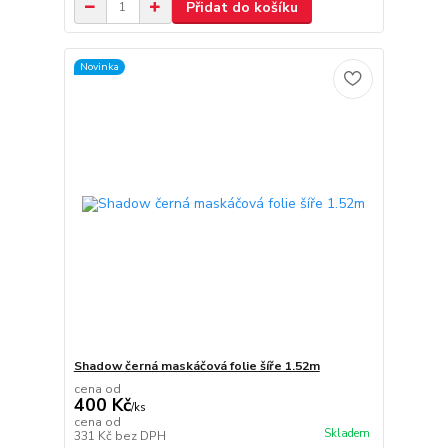
Přidat do košíku
Novinka
Shadow černá maskáčová folie šíře 1.52m
cena od
400 Kč
/
ks
cena od
Skladem
331 Kč
bez DPH