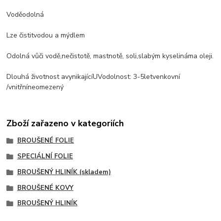
Voděodolná
Lze čistit
vodou a mýdlem
Odolná vůči
vodě
,
nečistotě, mastnotě
, soli
,
slabým kyselinám
a oleji.
Dlouhá životnost a
vynikající
UV
odolnost
: 3-5
let
venkovní
/
vnitřní
neomezený
Zboží zařazeno v kategoriích
BROUŠENÉ FOLIE
SPECIÁLNÍ FOLIE
BROUŠENÝ HLINÍK (skladem)
BROUŠENÉ KOVY
BROUŠENÝ HLINÍK