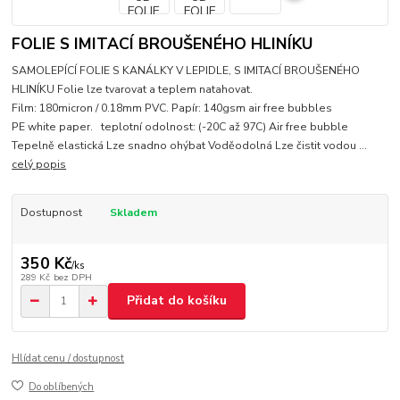
FOLIE S IMITACÍ BROUŠENÉHO HLINÍKU
SAMOLEPÍCÍ FOLIE S KANÁLKY V LEPIDLE, S IMITACÍ BROUŠENÉHO
HLINÍKU Folie lze tvarovat a teplem natahovat.
Film: 180micron / 0.18mm PVC. Papír: 140gsm air free bubbles
PE white paper. teplotní odolnost: (-20C až 97C) Air free bubble
Tepelně elastická Lze snadno ohýbat Voděodolná Lze čistit vodou ...
celý popis
Dostupnost
Skladem
350 Kč
/
ks
289 Kč
bez DPH
Přidat do košíku
Hlídat cenu / dostupnost
Do oblíbených