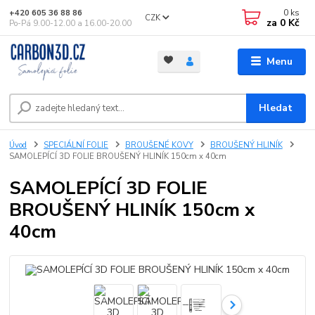
0
ks
+420 605 36 88 86
CZK
za
0 Kč
Po-Pá 9.00-12.00 a 16.00-20.00
Menu
Hledat
Úvod
SPECIÁLNÍ FOLIE
BROUŠENÉ KOVY
BROUŠENÝ HLINÍK
SAMOLEPÍCÍ 3D FOLIE BROUŠENÝ HLINÍK 150cm x 40cm
SAMOLEPÍCÍ 3D FOLIE
BROUŠENÝ HLINÍK 150cm x
40cm