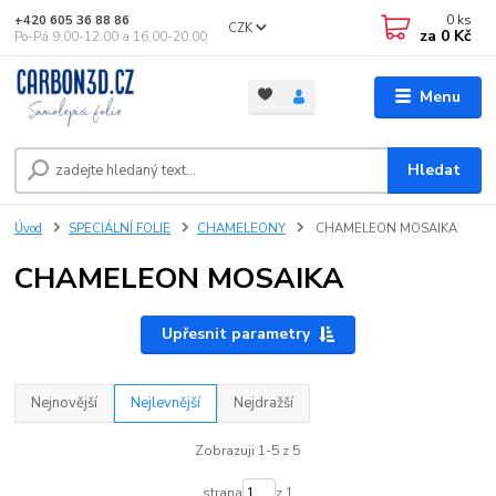
0
ks
+420 605 36 88 86
CZK
za
0 Kč
Po-Pá 9.00-12.00 a 16.00-20.00
Menu
Hledat
Úvod
SPECIÁLNÍ FOLIE
CHAMELEONY
CHAMELEON MOSAIKA
CHAMELEON MOSAIKA
Upřesnit parametry
Nejnovější
Nejlevnější
Nejdražší
Zobrazuji 1-5 z 5
strana
z 1