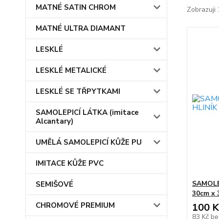
MATNÉ SATIN CHROM
Zobrazuji 
MATNÉ ULTRA DIAMANT
LESKLÉ
LESKLÉ METALICKÉ
LESKLÉ SE TŘPYTKAMI
SAMOLEPICÍ LÁTKA (imitace
Alcantary)
UMĚLÁ SAMOLEPICÍ KŮŽE PU
IMITACE KŮŽE PVC
SAMOLE
SEMIŠOVÉ
30cm x 
CHROMOVÉ PREMIUM
100 K
83 Kč
be