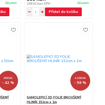
Skladem
Skladem
248 Kč
bez DPH
šíku
Přidat do košíku
690 Kč
1 190 Kč
- 42 %
- 58 %
UŠENÝ
SAMOLEPICÍ 3D FOLIE BROUŠENÝ
HLINÍK 152cm x 1m