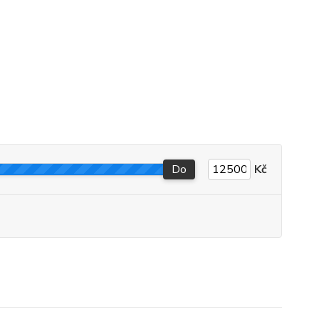
Do
Kč