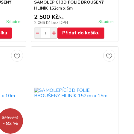
UŠENÝ
SAMOLEPÍCÍ 3D FOLIE BROUŠENÝ
HLINÍK 152cm x 5m
2 500 Kč
/
ks
Skladem
Skladem
2 066 Kč
bez DPH
šíku
Přidat do košíku
27 800 Kč
- 82 %