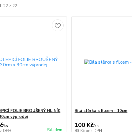
1-22 z 22
PICÍ FOLIE BROUŠENÝ HLINÍK
Bílá stěrka s filcem - 10cm
30cm výprodej
č
100 Kč
/
ks
/
ks
Skladem
z DPH
83 Kč
bez DPH