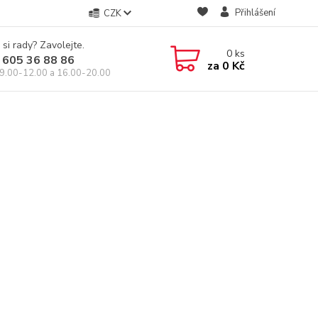
Přihlášení
CZK
 si rady? Zavolejte.
0
ks
 605 36 88 86
za
0 Kč
9.00-12.00 a 16.00-20.00