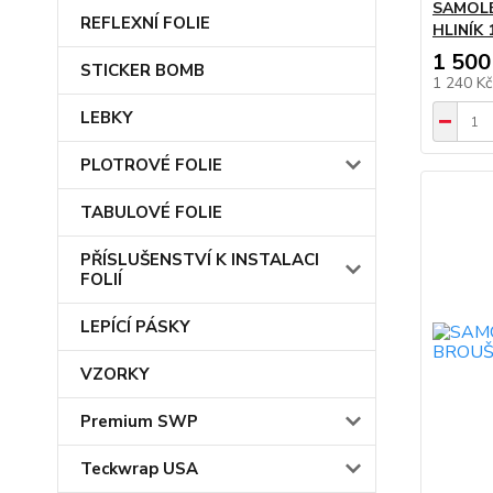
SAMOLE
REFLEXNÍ FOLIE
HLINÍK 
1 500
STICKER BOMB
1 240 K
LEBKY
PLOTROVÉ FOLIE
TABULOVÉ FOLIE
PŘÍSLUŠENSTVÍ K INSTALACI
FOLIÍ
LEPÍCÍ PÁSKY
VZORKY
Premium SWP
Teckwrap USA