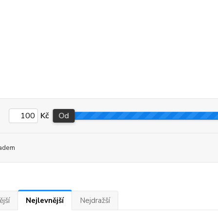
Kč
Od
adem
jší
Nejlevnější
Nejdražší