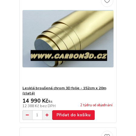
Lesklá broušená chrom 3D folie - 152cm x 20m
(zlatá)
14 990 Kč
/
ks
2 týdny od objednání
12 388 Kč
bez DPH
Přidat do košíku