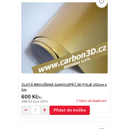
ZLATÁ BROUŠENÁ SAMOLEPÍCÍ 3D FOLIE 152cm x
1m
600 Kč
/
ks
2 týdny od objednání
496 Kč
bez DPH
Přidat do košíku