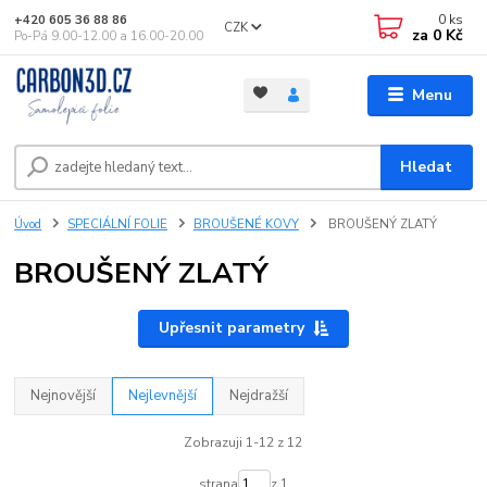
0
ks
+420 605 36 88 86
CZK
za
0 Kč
Po-Pá 9.00-12.00 a 16.00-20.00
Menu
Hledat
Úvod
SPECIÁLNÍ FOLIE
BROUŠENÉ KOVY
BROUŠENÝ ZLATÝ
BROUŠENÝ ZLATÝ
Upřesnit parametry
Nejnovější
Nejlevnější
Nejdražší
Zobrazuji 1-12 z 12
strana
z 1