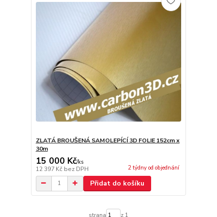
ZLATÁ BROUŠENÁ SAMOLEPÍCÍ 3D FOLIE 152cm x
30m
15 000 Kč
/
ks
2 týdny od objednání
12 397 Kč
bez DPH
Přidat do košíku
strana
z 1