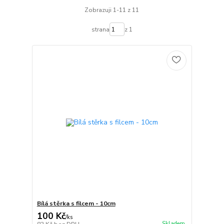
Zobrazuji 1-11 z 11
strana
z 1
Bílá stěrka s filcem - 10cm
100 Kč
/
ks
Skladem