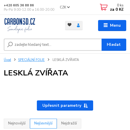
0
ks
+420 605 36 88 86
CZK
za
0 Kč
Po-Pá 9.00-12.00 a 16.00-20.00
Menu
Hledat
Úvod
SPECIÁLNÍ FOLIE
LESKLÁ ZVÍŘATA
LESKLÁ ZVÍŘATA
Upřesnit parametry
Nejnovější
Nejlevnější
Nejdražší