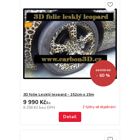
24 990 Kč
- 60 %
3D folie Lesklý leopard - 152cm x 15m
9 990 Kč
/
ks
2 týdny od objednání
8 256 Kč
bez DPH
Detail