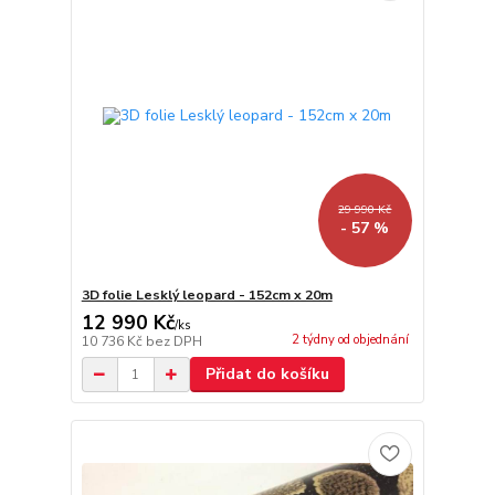
29 990 Kč
- 57 %
3D folie Lesklý leopard - 152cm x 20m
12 990 Kč
/
ks
2 týdny od objednání
10 736 Kč
bez DPH
Přidat do košíku