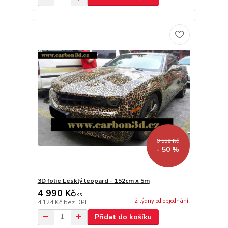
9 990 Kč
- 50 %
3D folie Lesklý leopard - 152cm x 5m
4 990 Kč
/
ks
2 týdny od objednání
4 124 Kč
bez DPH
Přidat do košíku