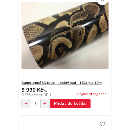
Samolepící 3D folie - lesklý had - 152cm x 10m
9 990 Kč
/
ks
2 týdny od objednání
8 256 Kč
bez DPH
Přidat do košíku