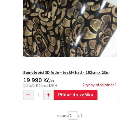
Samolepící 3D folie - lesklý had - 152cm x 20m
19 990 Kč
/
ks
2 týdny od objednání
16 521 Kč
bez DPH
Přidat do košíku
strana
z 1