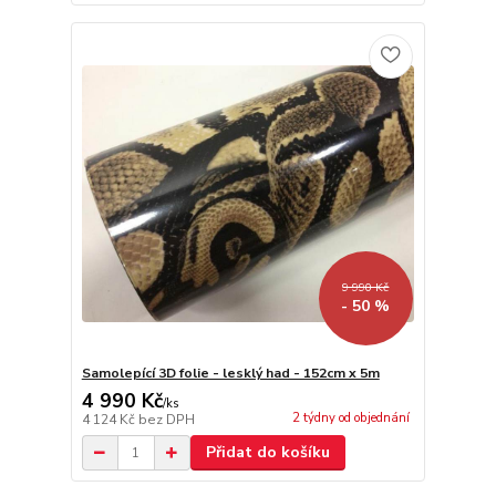
9 990 Kč
- 50 %
Samolepící 3D folie - lesklý had - 152cm x 5m
4 990 Kč
/
ks
2 týdny od objednání
4 124 Kč
bez DPH
Přidat do košíku