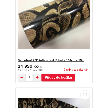
Samolepící 3D folie - lesklý had - 152cm x 15m
14 990 Kč
/
ks
2 týdny od objednání
12 388 Kč
bez DPH
Přidat do košíku