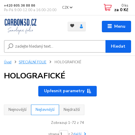
0
ks
+420 605 36 88 86
CZK
za
0 Kč
Po-Pá 9.00-12.00 a 16.00-20.00
Menu
Hledat
Úvod
SPECIÁLNÍ FOLIE
HOLOGRAFICKÉ
HOLOGRAFICKÉ
Upřesnit parametry
Nejnovější
Nejlevnější
Nejdražší
Zobrazuji 1-72 z 74
strana
z 2
další