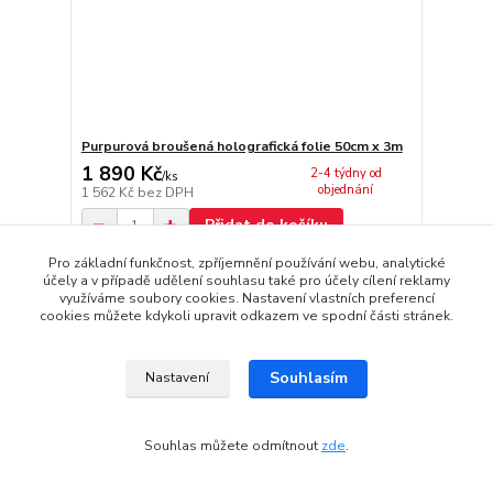
Purpurová broušená holografická folie 50cm x 3m
1 890 Kč
2-4 týdny od
/
ks
objednání
1 562 Kč
bez DPH
Přidat do košíku
Pro základní funkčnost, zpříjemnění používání webu, analytické
účely a v případě udělení souhlasu také pro účely cílení reklamy
využíváme soubory cookies. Nastavení vlastních preferencí
cookies můžete kdykoli upravit odkazem ve spodní části stránek.
Souhlasím
Nastavení
Souhlas můžete odmítnout
zde
.