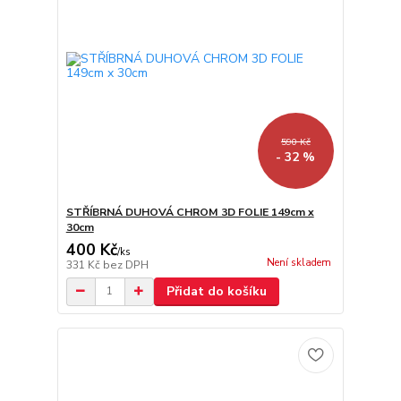
590 Kč
- 32 %
STŘÍBRNÁ DUHOVÁ CHROM 3D FOLIE 149cm x
30cm
400 Kč
/
ks
Není skladem
331 Kč
bez DPH
Přidat do košíku