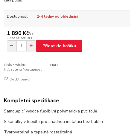
celý popis
Dostupnost
2-4 týdny od objednání
1 890 Kč
/
ks
1 562 Kč
bez DPH
Přidat do košíku
Číslo produktu:
Hol2
Hlídat cenu / dostupnost
Do oblíbených
Kompletní specifikace
Samolepicí vysoce flexibilní polymerická pvc folie
S kanálky v lepidle pro snadnou instalaci bez bublin
Tvarovatelná a tepelně roztažitelná