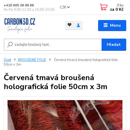
0
ks
+420 605 36 88 86
CZK
za
0 Kč
Po-Pá 9.00-12.00 a 16.00-20.00
Menu
Hledat
Úvod
BROUŠENÉ FOLIE
Červená tmavá broušená holografická folie
50cm x 3m
Červená tmavá broušená
holografická folie 50cm x 3m