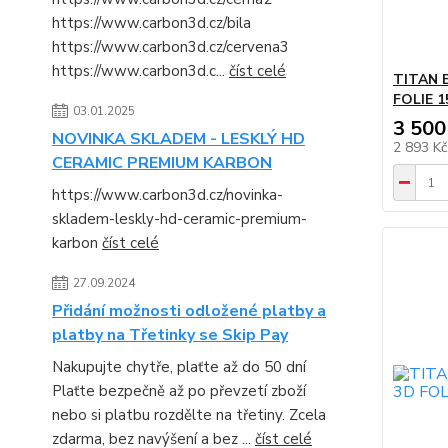
https://www.carbon3d.cz/bila
https://www.carbon3d.cz/cervena3
https://www.carbon3d.c...
číst celé
TITAN 
FOLIE 1
03.01.2025
3 500
NOVINKA SKLADEM - LESKLÝ HD
2 893 K
CERAMIC PREMIUM KARBON
https://www.carbon3d.cz/novinka-
skladem-leskly-hd-ceramic-premium-
karbon
číst celé
27.09.2024
Přidání možnosti odložené platby a
platby na Třetinky se Skip Pay
Nakupujte chytře, plaťte až do 50 dní
Plaťte bezpečně až po převzetí zboží
nebo si platbu rozdělte na třetiny. Zcela
zdarma, bez navýšení a bez ...
číst celé