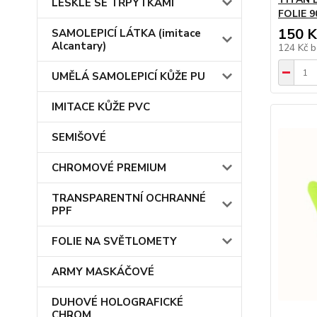
LESKLÉ SE TŘPYTKAMI
FOLIE 9
150 K
SAMOLEPICÍ LÁTKA (imitace
Alcantary)
124 Kč
b
UMĚLÁ SAMOLEPICÍ KŮŽE PU
IMITACE KŮŽE PVC
SEMIŠOVÉ
CHROMOVÉ PREMIUM
TRANSPARENTNÍ OCHRANNÉ
PPF
FOLIE NA SVĚTLOMETY
ARMY MASKÁČOVÉ
DUHOVÉ HOLOGRAFICKÉ
CHROM