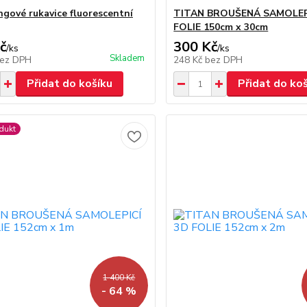
gové rukavice fluorescentní
TITAN BROUŠENÁ SAMOLEP
FOLIE 150cm x 30cm
č
300 Kč
/
ks
/
ks
Skladem
ez DPH
248 Kč
bez DPH
Přidat do košíku
Přidat do ko
dukt
1 400 Kč
- 64 %