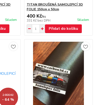
ICÍ 3D
TITAN BROUŠENÁ SAMOLEPICÍ 3D
FOLIE 150cm x 50cm
400 Kč
/
ks
Skladem
Skladem
331 Kč
bez DPH
šíku
Přidat do košíku
2 800 Kč
- 64 %