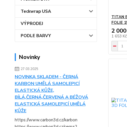
Teckwrap USA
TITAN 
FOLIE 1
VÝPRODEJ
2 000
PODLE BARVY
1 653 K
Novinky
27.03.2025
NOVINKA SKLADEM - ČERNÁ
KARBON UMĚLÁ SAMOLEPICÍ
ELASTICKÁ KŮŽE,
BÍLÁ,ČERNÁ,ČERVENÁ A BÉŽOVÁ
ELASTICKÁ SAMOLEPICÍ UMĚLÁ
KŮŽE
https://www.carbon3d.cz/karbon
https://www.carbon3d.cz/cerna2