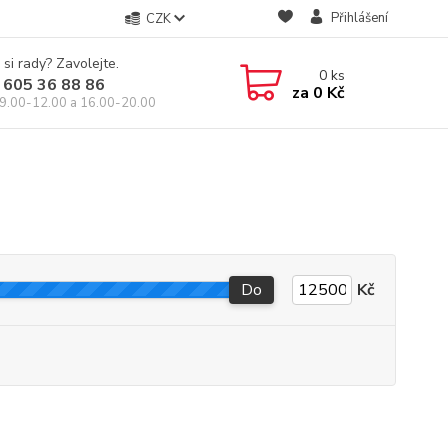
Přihlášení
CZK
 si rady? Zavolejte.
0
ks
 605 36 88 86
za
0 Kč
9.00-12.00 a 16.00-20.00
Do
Kč