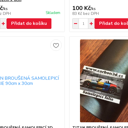
č
100 Kč
/
ks
/
ks
Skladem
z DPH
83 Kč
bez DPH
Přidat do košíku
Přidat do ko
BROUŠENÁ SAMOLEPICÍ 3D
TITAN BROUŠENÁ SAMOLEP