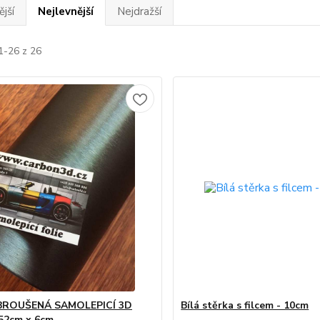
jší
Nejlevnější
Nejdražší
1-26 z 26
BROUŠENÁ SAMOLEPICÍ 3D
Bílá stěrka s filcem - 10cm
52cm x 6cm