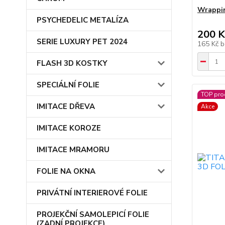
Wrappin
PSYCHEDELIC METALÍZA
200 K
SERIE LUXURY PET 2024
165 Kč
b
FLASH 3D KOSTKY
SPECIÁLNÍ FOLIE
TOP pro
IMITACE DŘEVA
Akce
IMITACE KOROZE
IMITACE MRAMORU
FOLIE NA OKNA
PRIVÁTNÍ INTERIEROVÉ FOLIE
PROJEKČNÍ SAMOLEPICÍ FOLIE
(ZADNÍ PROJEKCE)