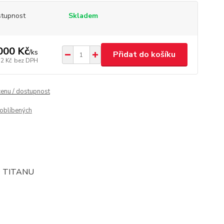
tupnost
Skladem
000 Kč
/
ks
Přidat do košíku
32 Kč
bez DPH
cenu / dostupnost
oblíbených
O TITANU