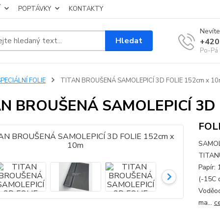
Í
POPTÁVKY
KONTAKTY
Nevíte
Hledat
+420
Po-Pá 
PECIÁLNÍ FOLIE
TITAN BROUŠENÁ SAMOLEPICÍ 3D FOLIE 152cm x 1
AN BROUŠENÁ SAMOLEPICÍ 3D 
FOL
SAMOL
TITANU
Papír:
(-15C 
Voděod
ma...
c