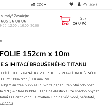
Přihlášení
CZK
 si rady? Zavolejte.
0
ks
 605 36 88 86
za
0 Kč
9.00-12.00 a 16.00-20.00
0m
FOLIE 152cm x 10m
IE S IMITACÍ BROUŠENÉHO TITANU
EPÍCÍ FOLIE S KANÁLKY V LEPIDLE, S IMITACÍ BROUŠENÉHO
 Film: 180micron / 0.18mm PVC.
 140gsm air free bubbles PE white paper. teplotní odolnost:
do 97C) Air free bubble Tepelně elastická Lze snadno ohýbat
olná Lze čistit vodou a mýdlem Odolná vůči vodě, nečistotě,
elý popis