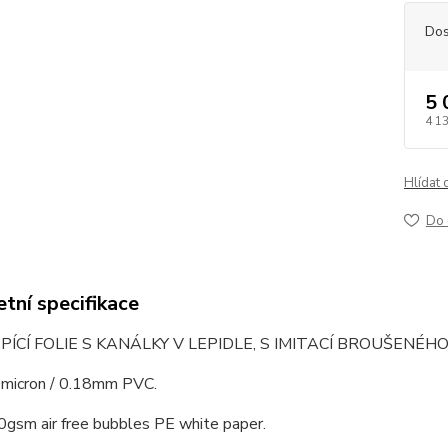
Dos
5 
4 1
Hlídat 
Do 
tní specifikace
ÍCÍ FOLIE S KANÁLKY V LEPIDLE, S IMITACÍ BROUŠENÉH
0micron / 0.18mm PVC.
0gsm air free bubbles PE white paper.