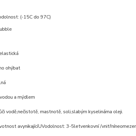
odolnost: (-15C do 97C)
bubble
elastická
no ohýbat
lná
vodou a mýdlem
ůči
vodě
,
nečistotě, mastnotě
, soli
,
slabým kyselinám
a oleji.
votnost a
vynikající
UV
odolnost
: 3-5
let
venkovní /
vnitřní
neomeze