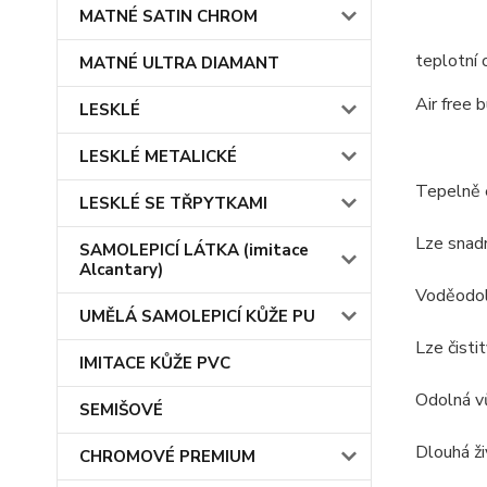
MATNÉ SATIN CHROM
teplotní 
MATNÉ ULTRA DIAMANT
Air free 
LESKLÉ
LESKLÉ METALICKÉ
Tepelně 
LESKLÉ SE TŘPYTKAMI
Lze snad
SAMOLEPICÍ LÁTKA (imitace
Alcantary)
Voděodo
UMĚLÁ SAMOLEPICÍ KŮŽE PU
Lze čistit
IMITACE KŮŽE PVC
Odolná v
SEMIŠOVÉ
Dlouhá ži
CHROMOVÉ PREMIUM