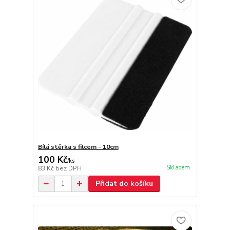
Bílá stěrka s filcem - 10cm
100 Kč
/
ks
Skladem
83 Kč
bez DPH
Přidat do košíku