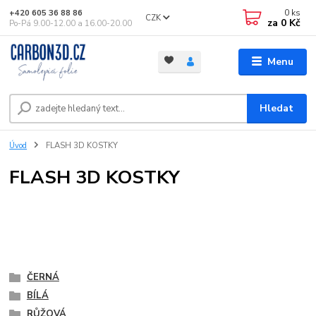
0
ks
+420 605 36 88 86
CZK
za
0 Kč
Po-Pá 9.00-12.00 a 16.00-20.00
Menu
Hledat
Úvod
FLASH 3D KOSTKY
FLASH 3D KOSTKY
ČERNÁ
BÍLÁ
RŮŽOVÁ