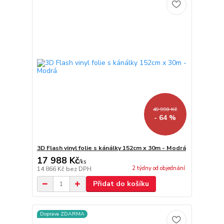
49 990 Kč
- 64 %
3D Flash vinyl folie s kánálky 152cm x 30m - Modrá
17 988 Kč
/
ks
2 týdny od objednání
14 866 Kč
bez DPH
Přidat do košíku
Doprava ZDARMA