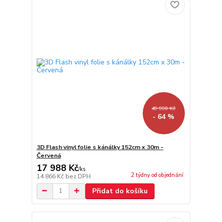
49 990 Kč
- 64 %
3D Flash vinyl folie s kánálky 152cm x 30m -
Červená
17 988 Kč
/
ks
2 týdny od objednání
14 866 Kč
bez DPH
Přidat do košíku