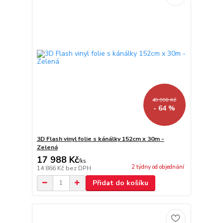
49 990 Kč
- 64 %
3D Flash vinyl folie s kánálky 152cm x 30m -
Zelená
17 988 Kč
/
ks
2 týdny od objednání
14 866 Kč
bez DPH
Přidat do košíku