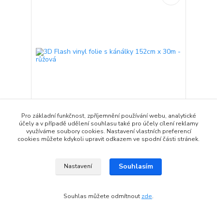
Pro základní funkčnost, zpříjemnění používání webu, analytické
účely a v případě udělení souhlasu také pro účely cílení reklamy
využíváme soubory cookies. Nastavení vlastních preferencí
3D Flash vinyl folie s kánálky 152cm x 30m - růžová
cookies můžete kdykoli upravit odkazem ve spodní části stránek.
17 988 Kč
/
ks
2 týdny od objednání
14 866 Kč
bez DPH
Souhlasím
Nastavení
Přidat do košíku
Souhlas můžete odmítnout
zde
.