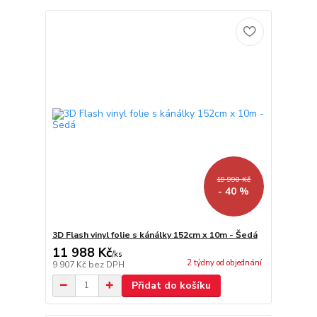
19 990 Kč
- 40 %
3D Flash vinyl folie s kánálky 152cm x 10m - Šedá
11 988 Kč
/
ks
2 týdny od objednání
9 907 Kč
bez DPH
Přidat do košíku