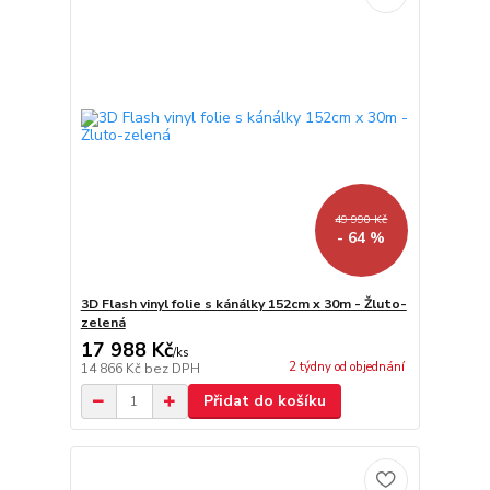
49 990 Kč
- 64 %
3D Flash vinyl folie s kánálky 152cm x 30m - Žluto-
zelená
17 988 Kč
/
ks
2 týdny od objednání
14 866 Kč
bez DPH
Přidat do košíku