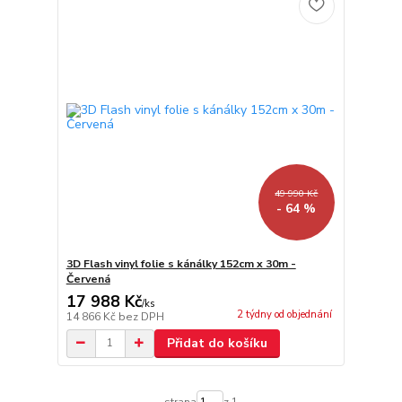
49 990 Kč
- 64 %
3D Flash vinyl folie s kánálky 152cm x 30m -
Červená
17 988 Kč
/
ks
2 týdny od objednání
14 866 Kč
bez DPH
Přidat do košíku
strana
z 1