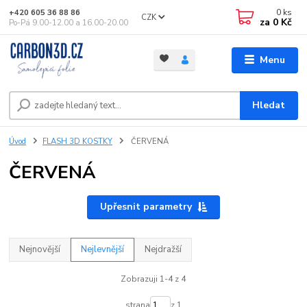
0
ks
+420 605 36 88 86
CZK
za
0 Kč
Po-Pá 9.00-12.00 a 16.00-20.00
Menu
Hledat
Úvod
FLASH 3D KOSTKY
ČERVENÁ
ČERVENÁ
Upřesnit parametry
Nejnovější
Nejlevnější
Nejdražší
Zobrazuji 1-4 z 4
strana
z 1