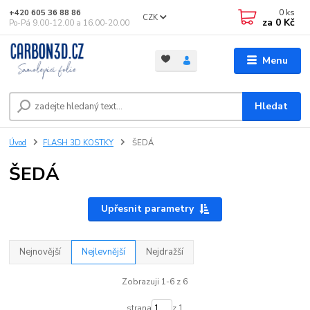
0
ks
+420 605 36 88 86
CZK
za
0 Kč
Po-Pá 9.00-12.00 a 16.00-20.00
Menu
Hledat
Úvod
FLASH 3D KOSTKY
ŠEDÁ
ŠEDÁ
Upřesnit parametry
Nejnovější
Nejlevnější
Nejdražší
Zobrazuji 1-6 z 6
strana
z 1