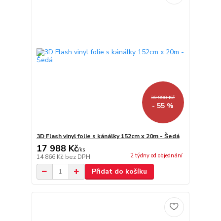
39 990 Kč
- 55 %
3D Flash vinyl folie s kánálky 152cm x 20m - Šedá
17 988 Kč
/
ks
2 týdny od objednání
14 866 Kč
bez DPH
Přidat do košíku