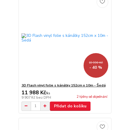
19 990 Kč
- 40 %
3D Flash vinyl folie s kánálky 152cm x 10m - Šedá
11 988 Kč
/
ks
2 týdny od objednání
9 907 Kč
bez DPH
Přidat do košíku