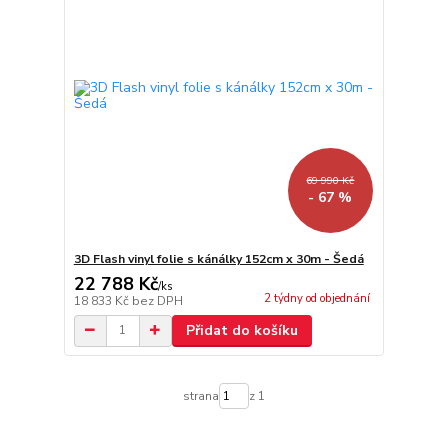
69 990 Kč
- 67 %
3D Flash vinyl folie s kánálky 152cm x 30m - Šedá
22 788 Kč
/
ks
2 týdny od objednání
18 833 Kč
bez DPH
Přidat do košíku
strana
z 1