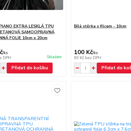
PIANO EXTRA LESKLÁ TPU
Bílá stěrka s filcem - 10cm
RETANOVÁ SAMOOPRAVNÁ
NÁ FOLIE 10cm x 20cm
č
100 Kč
/
ks
/
ks
Skladem
z DPH
83 Kč
bez DPH
Přidat do košíku
Přidat do ko