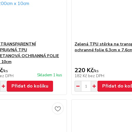
 TRANSPARENTNÍ
Zelená TPU stěrka na trans
PRAVNÁ TPU
ochranné folie 6.3cm x 7.6c
ETANOVÁ OCHRANNÁ FOLIE
 10cm
č
220 Kč
/
ks
/
ks
Skladem 1 kus
ez DPH
182 Kč
bez DPH
Přidat do košíku
Přidat do ko