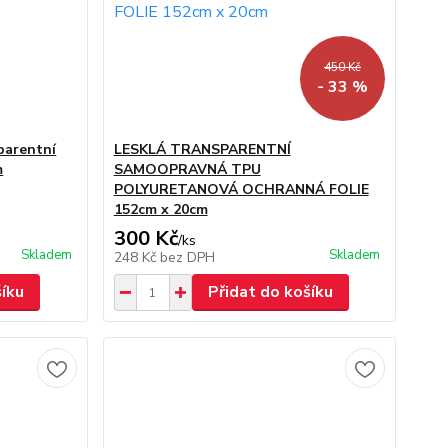
450 Kč
- 33 %
parentní
LESKLÁ TRANSPARENTNÍ
m
SAMOOPRAVNÁ TPU
POLYURETANOVÁ OCHRANNÁ FOLIE
152cm x 20cm
300 Kč
/
ks
Skladem
Skladem
248 Kč
bez DPH
šíku
Přidat do košíku