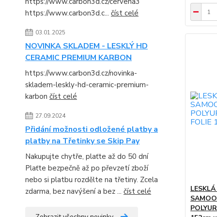
https://www.carbon3d.cz/cervena3
https://www.carbon3d.c...
číst celé
03.01.2025
NOVINKA SKLADEM - LESKLÝ HD
CERAMIC PREMIUM KARBON
https://www.carbon3d.cz/novinka-
skladem-leskly-hd-ceramic-premium-
karbon
číst celé
27.09.2024
Přidání možnosti odložené platby a
platby na Třetinky se Skip Pay
Nakupujte chytře, plaťte až do 50 dní
Plaťte bezpečně až po převzetí zboží
nebo si platbu rozdělte na třetiny. Zcela
LESKLÁ
zdarma, bez navýšení a bez ...
číst celé
SAMOO
POLYUR
Zobrazit všechny novinky