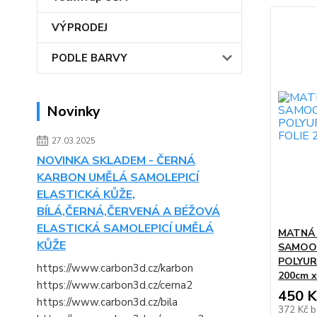
VÝPRODEJ
PODLE BARVY
Novinky
27.03.2025
NOVINKA SKLADEM - ČERNÁ
KARBON UMĚLÁ SAMOLEPICÍ
ELASTICKÁ KŮŽE,
BÍLÁ,ČERNÁ,ČERVENÁ A BÉŽOVÁ
ELASTICKÁ SAMOLEPICÍ UMĚLÁ
MATNÁ
KŮŽE
SAMOO
POLYUR
https://www.carbon3d.cz/karbon
200cm x
https://www.carbon3d.cz/cerna2
450 K
https://www.carbon3d.cz/bila
372 Kč
b