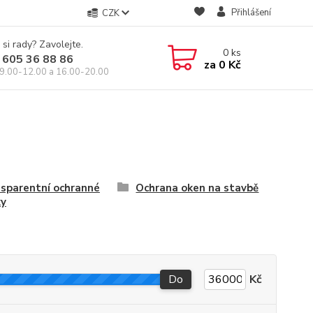
Přihlášení
CZK
 si rady? Zavolejte.
0
ks
 605 36 88 86
za
0 Kč
9.00-12.00 a 16.00-20.00
sparentní ochranné
Ochrana oken na stavbě
ky
Do
Kč