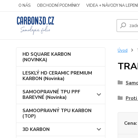
O NÁS
OBCHODNÍ PODMÍNKY
VIDEA + NÁVODY NA LEPEN
Úvod
HD SQUARE KARBON
(NOVINKA)
TRA
LESKLÝ HD CERAMIC PREMIUM
KARBON (Novinka)
Samo
SAMOOPRAVNÉ TPU PPF
BAREVNÉ (Novinka)
Proti
SAMOOPRAVNÝ TPU KARBON
(TOP)
Cena:
3D KARBON