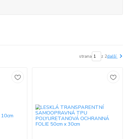
strana
z 2
další