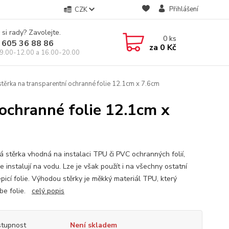
Přihlášení
CZK
 si rady? Zavolejte.
0
ks
 605 36 88 86
za
0 Kč
9.00-12.00 a 16.00-20.00
ěrka na transparentní ochranné folie 12.1cm x 7.6cm
ochranné folie 12.1cm x
 stěrka vhodná na instalaci TPU či PVC ochranných folií,
e instalují na vodu. Lze je však použít i na všechny ostatní
picí folie. Výhodou stěrky je měkký materiál TPU, který
be folie.
celý popis
tupnost
Není skladem