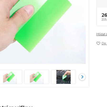
26
215
Hlídat 
Do 