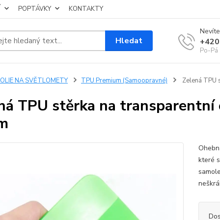
Í
POPTÁVKY
KONTAKTY
Nevíte
Hledat
+420
Po-Pá 
FOLIE NA SVĚTLOMETY
TPU Premium (Samoopravné)
Zelená TPU st
ná TPU stěrka na transparentní 
cm
Ohebná
které s
samole
neškrá
Dos