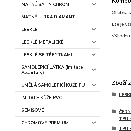
Komple
MATNÉ SATIN CHROM
Ohebná st
MATNÉ ULTRA DIAMANT
Lze je vš
LESKLÉ
Výhodou s
LESKLÉ METALICKÉ
LESKLÉ SE TŘPYTKAMI
SAMOLEPICÍ LÁTKA (imitace
Alcantary)
Zboží 
UMĚLÁ SAMOLEPICÍ KŮŽE PU
LESK
IMITACE KŮŽE PVC
SEMIŠOVÉ
ČER
TPU 
CHROMOVÉ PREMIUM
TPU 