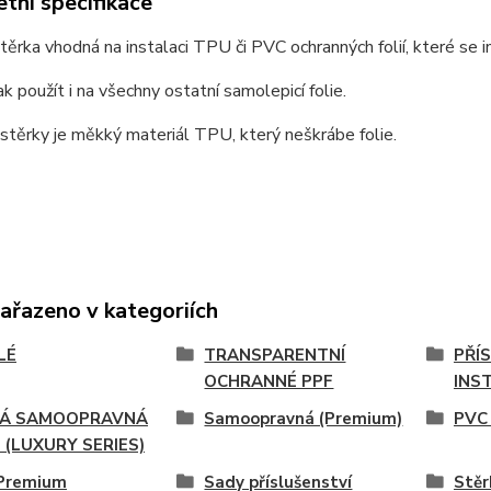
tní specifikace
ěrka vhodná na instalaci TPU či PVC ochranných folií, které se in
ak použít i na všechny ostatní samolepicí folie.
těrky je měkký materiál TPU, který neškrábe folie.
zařazeno v kategoriích
LÉ
TRANSPARENTNÍ
PŘÍ
OCHRANNÉ PPF
INST
NÁ SAMOOPRAVNÁ
Samoopravná (Premium)
PVC
- (LUXURY SERIES)
Premium
Sady příslušenství
Stěr