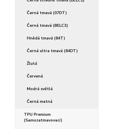
Černá středně tmavá (BELC2)
Černá tmavá (07DT)
Černá tmavá (BELC3)
Hnědá tmavá (84T)
Černá ultra tmavá (84DT)
Žlutá
Červená
Modrá světlá
Černá matná
TPU Premium
(Samozatmavovací)