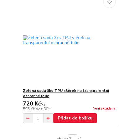
Zelená sada 3ks TPU stěrek na transparentní
ochranné folie
720 Kč
/
ks
Není skladem
595 Kč
bez DPH
Přidat do košíku
strana
z 1