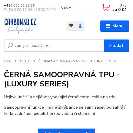
0
ks
+420 605 36 88 86
CZK
za
0 Kč
Po-Pá 9.00-12.00 a 16.00-20.00
Menu
Hledat
Úvod
LESKLÉ
ČERNÁ SAMOOPRAVNÁ TPU - (LUXURY SERIES)
ČERNÁ SAMOOPRAVNÁ TPU -
(LUXURY SERIES)
Nejkvalitnější a nejlépe vypadající černá extra lesklá na trhu.
Samoopravná funkce (mírné škrábance se sami zacelí po zahřátí
horkovzdušnou pistolí, horkou vodou či sluncem)