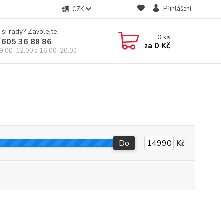
Přihlášení
CZK
 si rady? Zavolejte.
0
ks
 605 36 88 86
za
0 Kč
9.00-12.00 a 16.00-20.00
Do
Kč