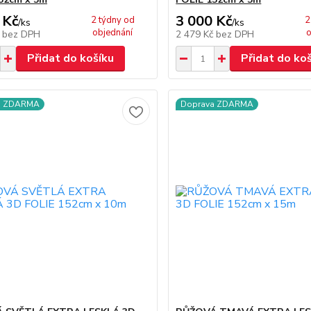
 Kč
3 000 Kč
2 týdny od
2
/
ks
/
ks
objednání
o
č
bez DPH
2 479 Kč
bez DPH
Přidat do košíku
Přidat do ko
a ZDARMA
Doprava ZDARMA