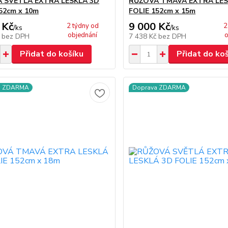
 SVĚTLÁ EXTRA LESKLÁ 3D
RŮŽOVÁ TMAVÁ EXTRA LES
52cm x 10m
FOLIE 152cm x 15m
 Kč
9 000 Kč
2 týdny od
2
/
ks
/
ks
objednání
o
č
bez DPH
7 438 Kč
bez DPH
Přidat do košíku
Přidat do ko
a ZDARMA
Doprava ZDARMA