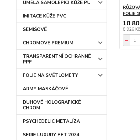
UMĚLÁ SAMOLEPICÍ KŮŽE PU
RŮŽOVÁ
FOLIE 1
IMITACE KŮŽE PVC
10 80
SEMIŠOVÉ
8 926 K
CHROMOVÉ PREMIUM
TRANSPARENTNÍ OCHRANNÉ
PPF
FOLIE NA SVĚTLOMETY
ARMY MASKÁČOVÉ
DUHOVÉ HOLOGRAFICKÉ
CHROM
PSYCHEDELIC METALÍZA
SERIE LUXURY PET 2024