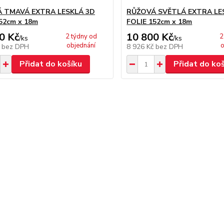
 TMAVÁ EXTRA LESKLÁ 3D
RŮŽOVÁ SVĚTLÁ EXTRA LE
52cm x 18m
FOLIE 152cm x 18m
0 Kč
10 800 Kč
2 týdny od
2
/
ks
/
ks
objednání
o
č
bez DPH
8 926 Kč
bez DPH
Přidat do košíku
Přidat do ko