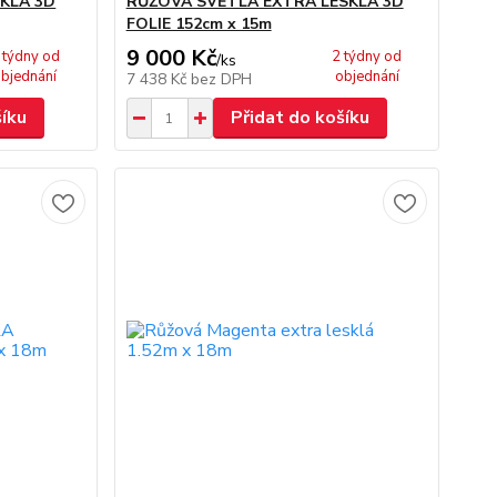
KLÁ 3D
RŮŽOVÁ SVĚTLÁ EXTRA LESKLÁ 3D
FOLIE 152cm x 15m
9 000 Kč
 týdny od
2 týdny od
/
ks
bjednání
objednání
7 438 Kč
bez DPH
šíku
Přidat do košíku