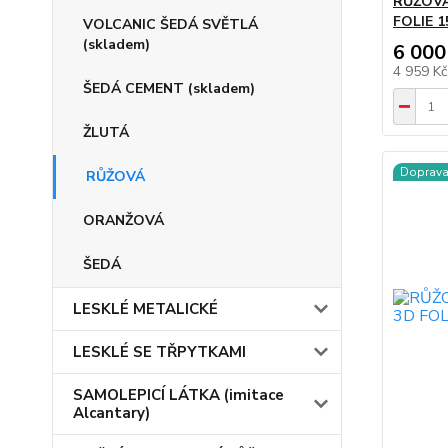
RŮŽOVÁ
FOLIE 1
VOLCANIC ŠEDÁ SVĚTLÁ
(skladem)
6 000
4 959 K
ŠEDÁ CEMENT (skladem)
ŽLUTÁ
Doprav
RŮŽOVÁ
ORANŽOVÁ
ŠEDÁ
LESKLÉ METALICKÉ
LESKLÉ SE TŘPYTKAMI
SAMOLEPICÍ LÁTKA (imitace
Alcantary)