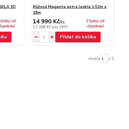
SKLÁ 3D
Růžová Magenta extra lesklá 1.52m x
18m
14 990 Kč
 týdny od
2 týdny od
/
ks
bjednání
objednání
12 388 Kč
bez DPH
šíku
Přidat do košíku
strana
z 1