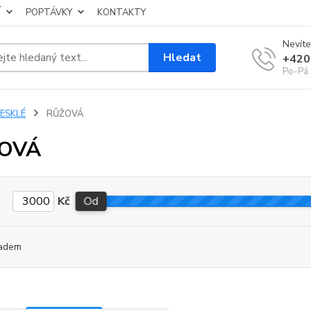
Í
POPTÁVKY
KONTAKTY
Nevíte
Hledat
+420
Po-Pá 
LESKLÉ
RŮŽOVÁ
OVÁ
Kč
Od
adem