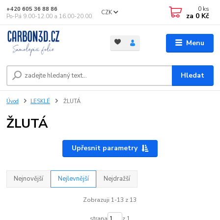
0
ks
+420 605 36 88 86
CZK
za
0 Kč
Po-Pá 9.00-12.00 a 16.00-20.00
Menu
Hledat
Úvod
LESKLÉ
ŽLUTÁ
ŽLUTÁ
Upřesnit parametry
Nejnovější
Nejlevnější
Nejdražší
Zobrazuji 1-13 z 13
strana
z 1