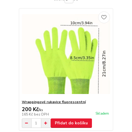
Wrappingové rukavice fluorescentní
200 Kč
/
ks
Skladem
165 Kč
bez DPH
Přidat do košíku