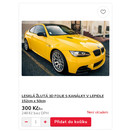
LESKLÁ ŽLUTÁ 3D FOLIE S KANÁLKY V LEPIDLE
152cm x 50cm
300 Kč
/
ks
Není skladem
248 Kč
bez DPH
Přidat do košíku