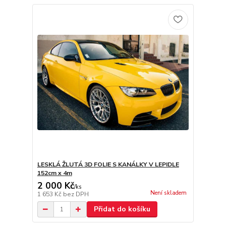
LESKLÁ ŽLUTÁ 3D FOLIE S KANÁLKY V LEPIDLE
152cm x 4m
2 000 Kč
/
ks
Není skladem
1 653 Kč
bez DPH
Přidat do košíku