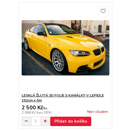
LESKLÁ ŽLUTÁ 3D FOLIE S KANÁLKY V LEPIDLE
152cm x 5m
2 500 Kč
/
ks
Není skladem
2 066 Kč
bez DPH
Přidat do košíku