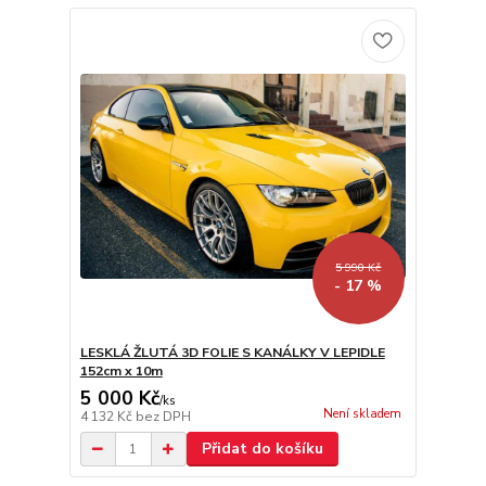
5 990 Kč
- 17 %
LESKLÁ ŽLUTÁ 3D FOLIE S KANÁLKY V LEPIDLE
152cm x 10m
5 000 Kč
/
ks
Není skladem
4 132 Kč
bez DPH
Přidat do košíku