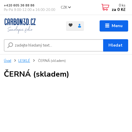
0
ks
+420 605 36 88 86
CZK
za
0 Kč
Po-Pá 9.00-12.00 a 16.00-20.00
Menu
Hledat
Úvod
LESKLÉ
ČERNÁ (skladem)
ČERNÁ (skladem)