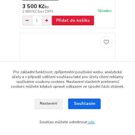
3 500 Kč
/
ks
Skladem
2 893 Kč
bez DPH
Přidat do košíku
Pro základní funkčnost, zpříjemnění používání webu, analytické
účely a v případě udělení souhlasu také pro účely cílení reklamy
využíváme soubory cookies. Nastavení vlastních preferencí
cookies můžete kdykoli upravit odkazem ve spodní části stránek.
Souhlasím
Nastavení
Souhlas můžete odmítnout
zde
.
ČERNÁ PIANO EXTRA LESKLÁ TPU
POLYURETANOVÁ SAMOOPRAVNÁ OCHRANNÁ