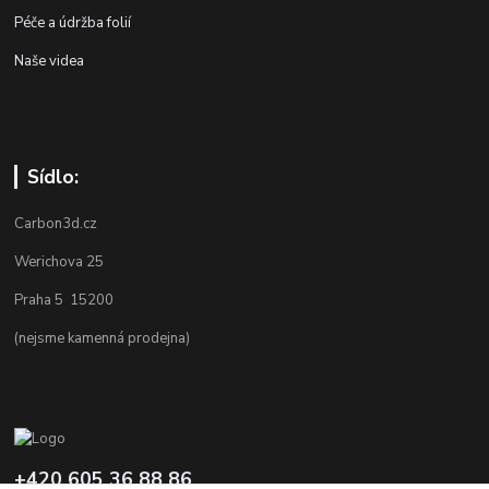
Péče a údržba folií
Naše videa
Sídlo:
Carbon3d.cz
Werichova 25
Praha 5 15200
(nejsme kamenná prodejna)
+420 605 36 88 86