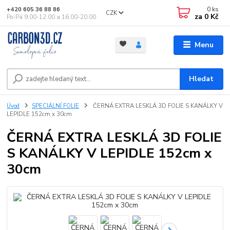
0
ks
+420 605 36 88 86
CZK
za
0 Kč
Po-Pá 9.00-12.00 a 16.00-20.00
Menu
Hledat
Úvod
SPECIÁLNÍ FOLIE
ČERNÁ EXTRA LESKLÁ 3D FOLIE S KANÁLKY V
LEPIDLE 152cm x 30cm
ČERNÁ EXTRA LESKLÁ 3D FOLIE
S KANÁLKY V LEPIDLE 152cm x
30cm