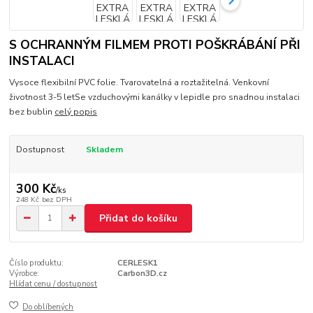
S OCHRANNÝM FILMEM PROTI POŠKRÁBÁNÍ PŘI
INSTALACI
Vysoce flexibilní PVC folie. Tvarovatelná a roztažitelná. Venkovní
životnost 3-5 letSe vzduchovými kanálky v lepidle pro snadnou instalaci
bez bublin
celý popis
Dostupnost
Skladem
300 Kč
/
ks
248 Kč
bez DPH
Přidat do košíku
Číslo produktu:
CERLESK1
Výrobce:
Carbon3D.cz
Hlídat cenu / dostupnost
Do oblíbených