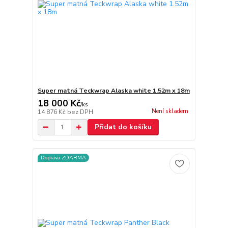
Super matná Teckwrap Alaska white 1.52m x 18m
18 000 Kč
/
ks
Není skladem
14 876 Kč
bez DPH
Přidat do košíku
Doprava ZDARMA