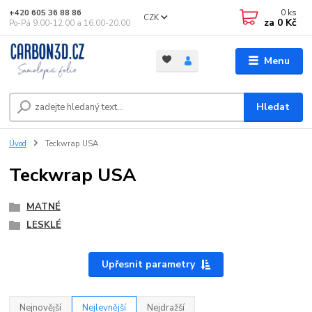
0
ks
+420 605 36 88 86
CZK
za
0 Kč
Po-Pá 9.00-12.00 a 16.00-20.00
Menu
Hledat
Úvod
Teckwrap USA
Teckwrap USA
MATNÉ
LESKLÉ
Upřesnit parametry
Nejnovější
Nejlevnější
Nejdražší