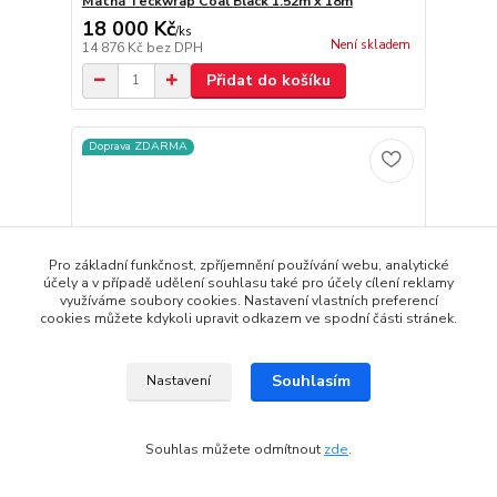
Matná Teckwrap Coal Black 1.52m x 18m
18 000 Kč
/
ks
Není skladem
14 876 Kč
bez DPH
Přidat do košíku
Doprava ZDARMA
Pro základní funkčnost, zpříjemnění používání webu, analytické
účely a v případě udělení souhlasu také pro účely cílení reklamy
využíváme soubory cookies. Nastavení vlastních preferencí
cookies můžete kdykoli upravit odkazem ve spodní části stránek.
Souhlasím
Nastavení
Souhlas můžete odmítnout
zde
.
Matná Teckwrap Mocha Latte 1.52m x 18m