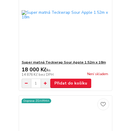
Super matná Teckwrap Sour Apple 1.52m x 18m
18 000 Kč
/
ks
Není skladem
14 876 Kč
bez DPH
Přidat do košíku
Doprava ZDARMA