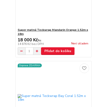
Super matná Teckwrap Mandarin Orange 1.52m x
18m
18 000 Kč
/
ks
Není skladem
14 876 Kč
bez DPH
Přidat do košíku
Doprava ZDARMA