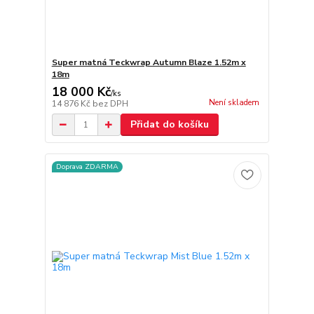
Super matná Teckwrap Autumn Blaze 1.52m x
18m
18 000 Kč
/
ks
Není skladem
14 876 Kč
bez DPH
Přidat do košíku
Doprava ZDARMA