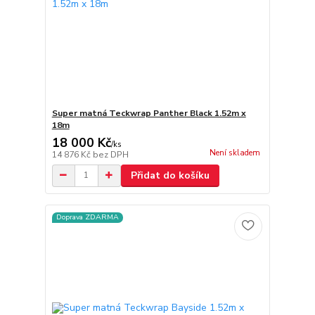
Super matná Teckwrap Panther Black 1.52m x
18m
18 000 Kč
/
ks
Není skladem
14 876 Kč
bez DPH
Přidat do košíku
Doprava ZDARMA