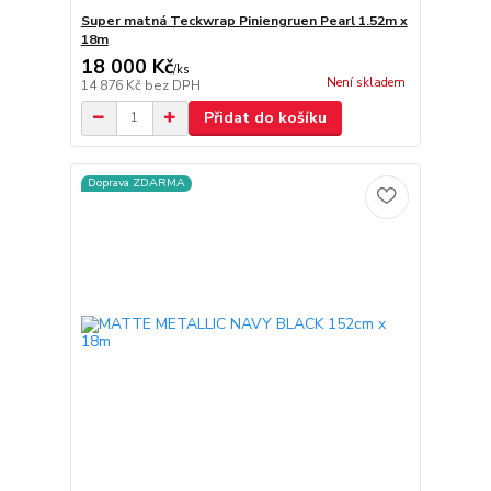
Super matná Teckwrap Piniengruen Pearl 1.52m x
18m
18 000 Kč
/
ks
Není skladem
14 876 Kč
bez DPH
Přidat do košíku
Doprava ZDARMA