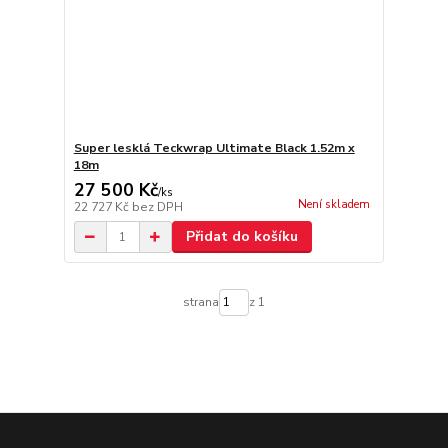
Super lesklá Teckwrap Ultimate Black 1.52m x
18m
27 500 Kč
/
ks
Není skladem
22 727 Kč
bez DPH
Přidat do košíku
strana
z 1