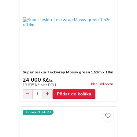
Super lesklá Teckwrap Mossy green 1.52m x 18m
24 000 Kč
/
ks
Není skladem
19 835 Kč
bez DPH
Přidat do košíku
Doprava ZDARMA