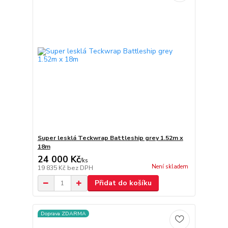
Super lesklá Teckwrap Battleship grey 1.52m x
18m
24 000 Kč
/
ks
Není skladem
19 835 Kč
bez DPH
Přidat do košíku
Doprava ZDARMA