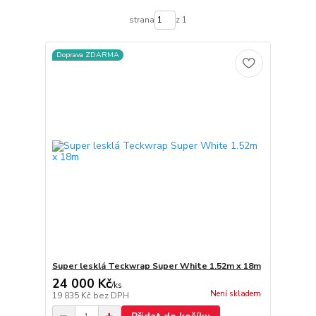
strana
z 1
Doprava ZDARMA
Super lesklá Teckwrap Super White 1.52m x 18m
24 000 Kč
/
ks
Není skladem
19 835 Kč
bez DPH