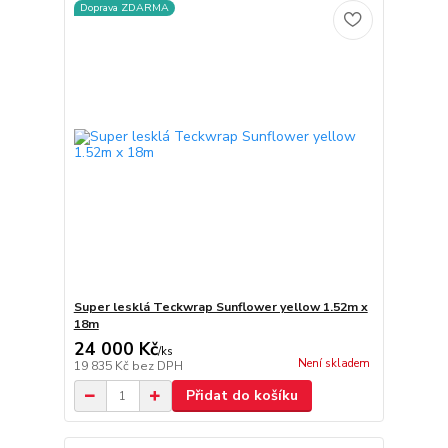
Doprava ZDARMA
Super lesklá Teckwrap Sunflower yellow 1.52m x
18m
24 000 Kč
/
ks
Není skladem
19 835 Kč
bez DPH
Přidat do košíku