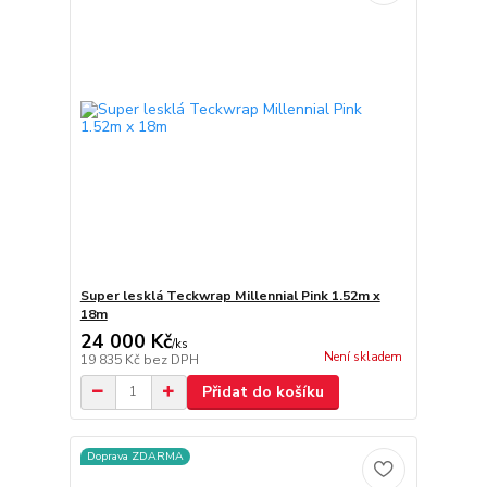
Super lesklá Teckwrap Millennial Pink 1.52m x
18m
24 000 Kč
/
ks
Není skladem
19 835 Kč
bez DPH
Přidat do košíku
Doprava ZDARMA