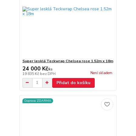
Super lesklá Teckwrap Chelsea rose 1.52m x 18m
24 000 Kč
/
ks
Není skladem
19 835 Kč
bez DPH
Přidat do košíku
Doprava ZDARMA