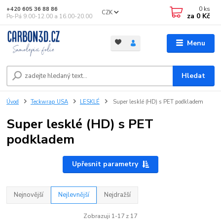
0
ks
+420 605 36 88 86
CZK
za
0 Kč
Po-Pá 9.00-12.00 a 16.00-20.00
Menu
Hledat
Úvod
Teckwrap USA
LESKLÉ
Super lesklé (HD) s PET podkladem
Super lesklé (HD) s PET
podkladem
Upřesnit parametry
Nejnovější
Nejlevnější
Nejdražší
Zobrazuji 1-17 z 17