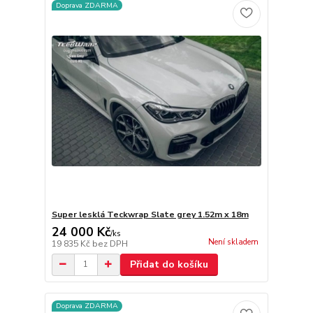
Doprava ZDARMA
Super lesklá Teckwrap Slate grey 1.52m x 18m
24 000 Kč
/
ks
Není skladem
19 835 Kč
bez DPH
Přidat do košíku
Doprava ZDARMA