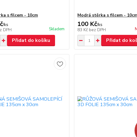
rka s filcem - 10cm
Modrá stěrka s filcem - 10c
č
100 Kč
/
ks
/
ks
Skladem
N
z DPH
83 Kč
bez DPH
Přidat do košíku
Přidat do ko