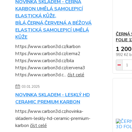
NOVINKA SKLADEM - ČERNÁ
KARBON UMĚLÁ SAMOLEPICÍ
ELASTICKÁ KŮŽE,
BÍLÁ,ČERNÁ,ČERVENÁ A BÉŽOVÁ
ELASTICKÁ SAMOLEPICÍ UMĚLÁ
ČERNÁ 
KŮŽE
FOLIE 1
https://www.carbon3d.cz/karbon
1 200
https://www.carbon3d.cz/cerna2
992 Kč
b
https://www.carbon3d.cz/bila
https://www.carbon3d.cz/cervena3
https://www.carbon3d.c...
číst celé
03.01.2025
NOVINKA SKLADEM - LESKLÝ HD
CERAMIC PREMIUM KARBON
https://www.carbon3d.cz/novinka-
skladem-leskly-hd-ceramic-premium-
karbon
číst celé