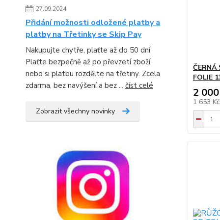
27.09.2024
Přidání možnosti odložené platby a
platby na Třetinky se Skip Pay
Nakupujte chytře, plaťte až do 50 dní
Plaťte bezpečně až po převzetí zboží
ČERNÁ 
nebo si platbu rozdělte na třetiny. Zcela
FOLIE 1
zdarma, bez navýšení a bez ...
číst celé
2 000
1 653 K
Zobrazit všechny novinky