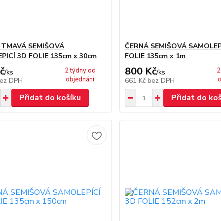
 TMAVÁ SEMIŠOVÁ
ČERNÁ SEMIŠOVÁ SAMOLEP
ICÍ 3D FOLIE 135cm x 30cm
FOLIE 135cm x 1m
č
800 Kč
2 týdny od
2
/
ks
/
ks
objednání
o
ez DPH
661 Kč
bez DPH
Přidat do košíku
Přidat do ko