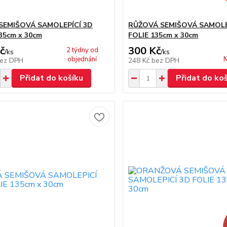
SEMIŠOVÁ SAMOLEPÍCÍ 3D
RŮŽOVÁ SEMIŠOVÁ SAMOLE
35cm x 30cm
FOLIE 135cm x 30cm
č
300 Kč
2 týdny od
/
ks
/
ks
objednání
N
ez DPH
248 Kč
bez DPH
Přidat do košíku
Přidat do ko