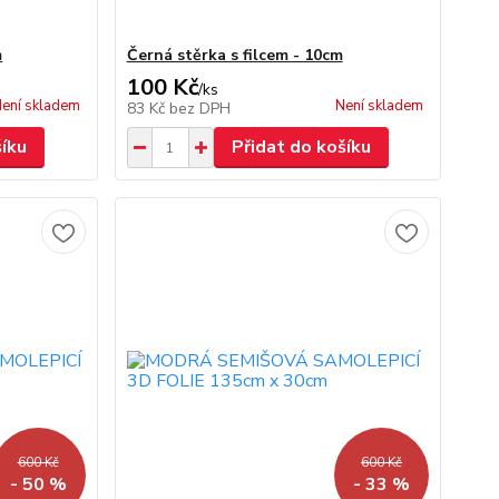
m
Černá stěrka s filcem - 10cm
100 Kč
/
ks
ení skladem
Není skladem
83 Kč
bez DPH
šíku
Přidat do košíku
600 Kč
600 Kč
- 50 %
- 33 %