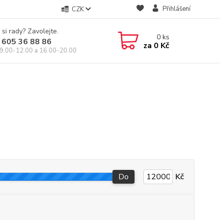
Přihlášení
CZK
 si rady? Zavolejte.
0
ks
 605 36 88 86
za
0 Kč
9.00-12.00 a 16.00-20.00
Do
Kč