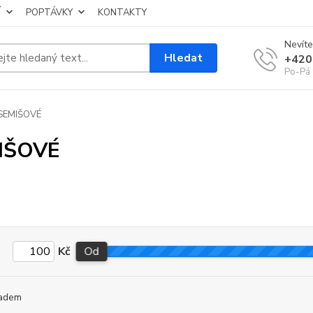
Í
POPTÁVKY
KONTAKTY
Nevíte
Hledat
+420
Po-Pá 
SEMIŠOVÉ
IŠOVÉ
Kč
Od
adem