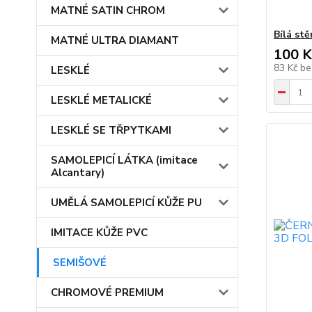
MATNÉ SATIN CHROM
Bílá stě
MATNÉ ULTRA DIAMANT
100 K
83 Kč
be
LESKLÉ
LESKLÉ METALICKÉ
LESKLÉ SE TŘPYTKAMI
SAMOLEPICÍ LÁTKA (imitace
Alcantary)
UMĚLÁ SAMOLEPICÍ KŮŽE PU
IMITACE KŮŽE PVC
SEMIŠOVÉ
CHROMOVÉ PREMIUM