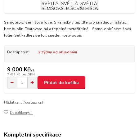
Samolepicí semišová folie. S kanálky v lepidle pro snadnou instalaci
bez bublin. Tvarovatelná a tepelně roztažitelná. Samolepící semišová
folie. Self-adhesive foil suede.
celý popis
Dostupnost
2 týdny od objednání
9 000 Kč
/
ks
7 438 Kč
bez DPH
Přidat do košíku
Hlídat cenu / dostupnost
Do oblíbených
Kompletní specifikace