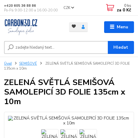
0
ks
+420 605 36 88 86
CZK
za
0 Kč
Po-Pá 9.00-12.00 a 16.00-20.00
Menu
Hledat
Úvod
SEMIŠOVÉ
ZELENÁ SVĚTLÁ SEMIŠOVÁ SAMOLEPICÍ 3D FOLIE
135cm x 10m
ZELENÁ SVĚTLÁ SEMIŠOVÁ
SAMOLEPICÍ 3D FOLIE 135cm x
10m