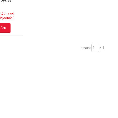
řpytivá
 týdny od
bjednání
šíku
strana
z 1