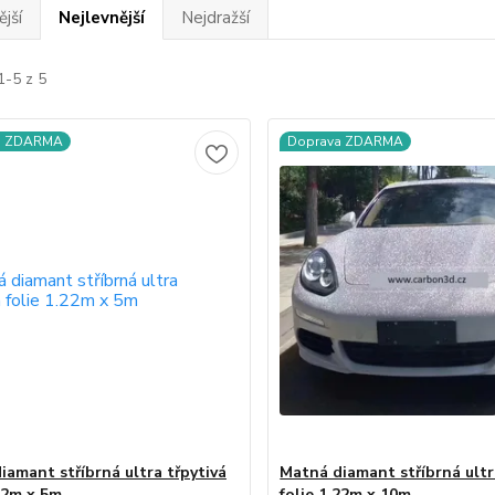
jší
Nejlevnější
Nejdražší
1-5 z 5
a ZDARMA
Doprava ZDARMA
iamant stříbrná ultra třpytivá
Matná diamant stříbrná ultr
.22m x 5m
folie 1.22m x 10m