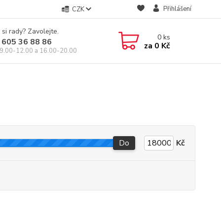
Přihlášení
CZK
 si rady? Zavolejte.
0
ks
 605 36 88 86
za
0 Kč
9.00-12.00 a 16.00-20.00
Do
Kč