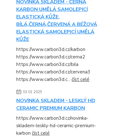
NOVINKA SKLADEM - ČERNÁ
KARBON UMĚLÁ SAMOLEPICÍ
ELASTICKÁ KŮŽE,
BÍLÁ,ČERNÁ,ČERVENÁ A BÉŽOVÁ
ELASTICKÁ SAMOLEPICÍ UMĚLÁ
KŮŽE
https://www.carbon3d.cz/karbon
https://www.carbon3d.cz/cerna2
https://www.carbon3d.cz/bila
https://www.carbon3d.cz/cervena3
https://www.carbon3d.c...
číst celé
03.01.2025
NOVINKA SKLADEM - LESKLÝ HD
CERAMIC PREMIUM KARBON
https://www.carbon3d.cz/novinka-
skladem-leskly-hd-ceramic-premium-
karbon
číst celé