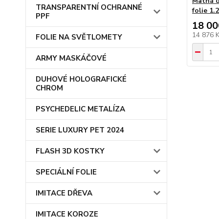
Matná d
TRANSPARENTNÍ OCHRANNÉ
folie 1
PPF
18 00
14 876 
FOLIE NA SVĚTLOMETY
ARMY MASKÁČOVÉ
DUHOVÉ HOLOGRAFICKÉ
CHROM
PSYCHEDELIC METALÍZA
SERIE LUXURY PET 2024
FLASH 3D KOSTKY
SPECIÁLNÍ FOLIE
IMITACE DŘEVA
IMITACE KOROZE