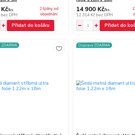
 Kč
14 900 Kč
2 týdny od
2
/
ks
/
ks
objednání
o
č
bez DPH
12 314 Kč
bez DPH
Přidat do košíku
Přidat do ko
a ZDARMA
Doprava ZDARMA