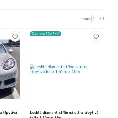
strana
z 1
Doprava ZDARMA
a třpytivá
Lesklá diamant stříbrná ultra třpytivá
folie 1.52m x 18m