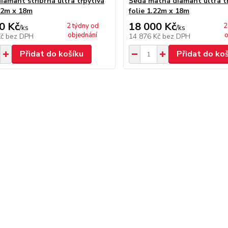
iamant stříbrná ultra třpytivá
Šedá matná diamant ultra t
.22m x 18m
folie 1.22m x 18m
0 Kč
18 000 Kč
2 týdny od
2
/
ks
/
ks
objednání
o
Kč
bez DPH
14 876 Kč
bez DPH
Přidat do košíku
Přidat do ko