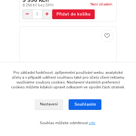
/
ks
Není skladem
8 256 Kč
bez DPH
Přidat do košíku
Pro základní funkčnost, zpříjemnění používání webu, analytické
účely a v případě udělení souhlasu také pro účely cílení reklamy
využíváme soubory cookies. Nastavení vlastních preferencí
cookies můžete kdykoli upravit odkazem ve spodní části stránek.
Souhlasím
Nastavení
Stickerbomb 3D samolepící folie 2014 - 152cm x
Souhlas můžete odmítnout
zde
.
20m
9 990 Kč