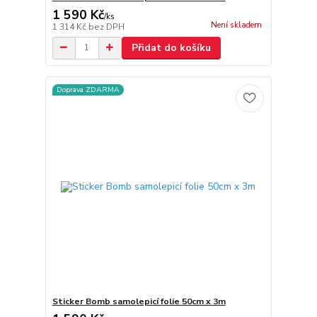
1 590 Kč
/
ks
Není skladem
1 314 Kč
bez DPH
Přidat do košíku
Doprava ZDARMA
Sticker Bomb samolepicí folie 50cm x 3m