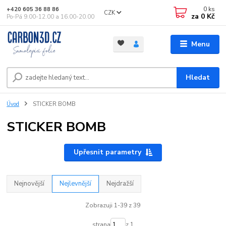
0
ks
+420 605 36 88 86
CZK
za
0 Kč
Po-Pá 9.00-12.00 a 16.00-20.00
Menu
Hledat
Úvod
STICKER BOMB
STICKER BOMB
Upřesnit parametry
Nejnovější
Nejlevnější
Nejdražší
Zobrazuji 1-39 z 39
strana
z 1