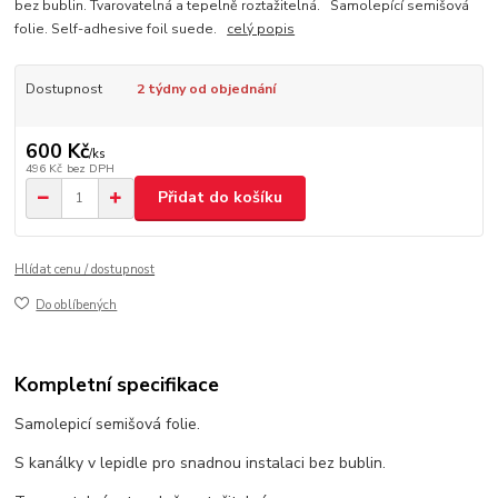
bez bublin. Tvarovatelná a tepelně roztažitelná. Samolepící semišová
folie. Self-adhesive foil suede.
celý popis
Dostupnost
2 týdny od objednání
600 Kč
/
ks
496 Kč
bez DPH
Přidat do košíku
Hlídat cenu / dostupnost
Do oblíbených
Kompletní specifikace
Samolepicí semišová folie.
S kanálky v lepidle pro snadnou instalaci bez bublin.