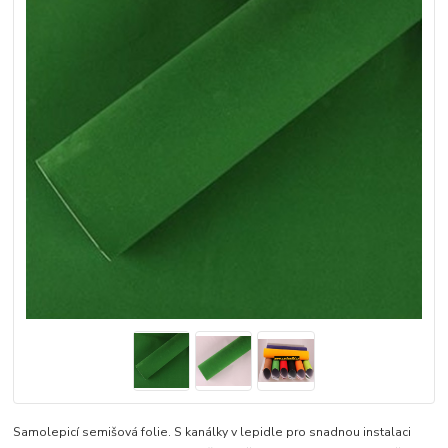
Samolepicí semišová folie. S kanálky v lepidle pro snadnou instalaci