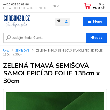
0
ks
+420 605 36 88 86
CZK
za
0 Kč
Po-Pá 9.00-12.00 a 16.00-20.00
Menu
Hledat
Úvod
SEMIŠOVÉ
ZELENÁ TMAVÁ SEMIŠOVÁ SAMOLEPICÍ 3D FOLIE
135cm x 30cm
ZELENÁ TMAVÁ SEMIŠOVÁ
SAMOLEPICÍ 3D FOLIE 135cm x
30cm