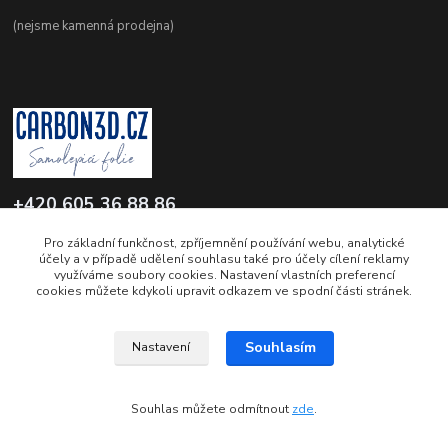
(nejsme kamenná prodejna)
+420 605 36 88 86
Po-Pá 9.00-12.00 a 16.00-20.00
Pro základní funkčnost, zpříjemnění používání webu, analytické
účely a v případě udělení souhlasu také pro účely cílení reklamy
info@carbon3d.cz
využíváme soubory cookies. Nastavení vlastních preferencí
cookies můžete kdykoli upravit odkazem ve spodní části stránek.
Souhlasím
Nastavení
© Copyright 2011-2026 www.carbon3d.cz
Souhlas můžete odmítnout
zde
.
Vytvořeno na
Eshop-rychle.cz