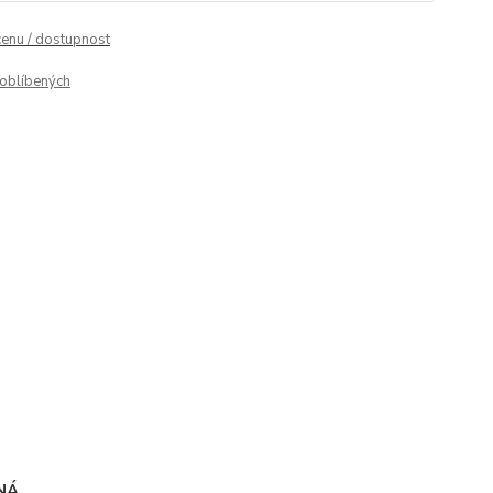
cenu / dostupnost
oblíbených
NÁ