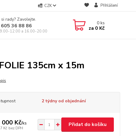
Přihlášení
CZK
 si rady? Zavolejte.
0
ks
 605 36 88 86
za
0 Kč
9.00-12.00 a 16.00-20.00
FOLIE 135cm x 15m
opis
tupnost
2 týdny od objednání
 000 Kč
/
ks
Přidat do košíku
17 Kč
bez DPH