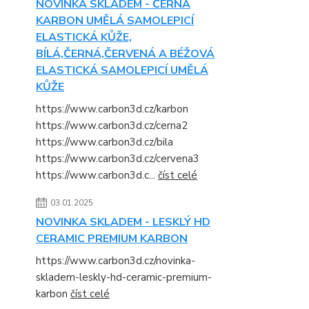
NOVINKA SKLADEM - ČERNÁ
KARBON UMĚLÁ SAMOLEPICÍ
ELASTICKÁ KŮŽE,
BÍLÁ,ČERNÁ,ČERVENÁ A BÉŽOVÁ
ELASTICKÁ SAMOLEPICÍ UMĚLÁ
KŮŽE
https://www.carbon3d.cz/karbon
https://www.carbon3d.cz/cerna2
https://www.carbon3d.cz/bila
https://www.carbon3d.cz/cervena3
https://www.carbon3d.c...
číst celé
03.01.2025
NOVINKA SKLADEM - LESKLÝ HD
CERAMIC PREMIUM KARBON
https://www.carbon3d.cz/novinka-
skladem-leskly-hd-ceramic-premium-
karbon
číst celé