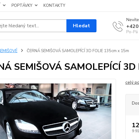
Í
POPTÁVKY
KONTAKTY
Nevíte
Hledat
+420
Po-Pá 
SEMIŠOVÉ
ČERNÁ SEMIŠOVÁ SAMOLEPÍCÍ 3D FOLIE 135cm x 15m
NÁ SEMIŠOVÁ SAMOLEPÍCÍ 3D 
celý p
Dos
12
9 9