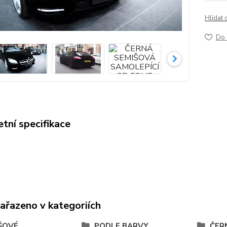
Hlídat 
Do 
tní specifikace
zařazeno v kategoriích
ŠOVÉ
PODLE BARVY
ČER