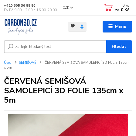
0
ks
+420 605 36 88 86
CZK
za
0 Kč
Po-Pá 9.00-12.00 a 16.00-20.00
Menu
Hledat
Úvod
SEMIŠOVÉ
ČERVENÁ SEMIŠOVÁ SAMOLEPICÍ 3D FOLIE 135cm
x 5m
ČERVENÁ SEMIŠOVÁ
SAMOLEPICÍ 3D FOLIE 135cm x
5m