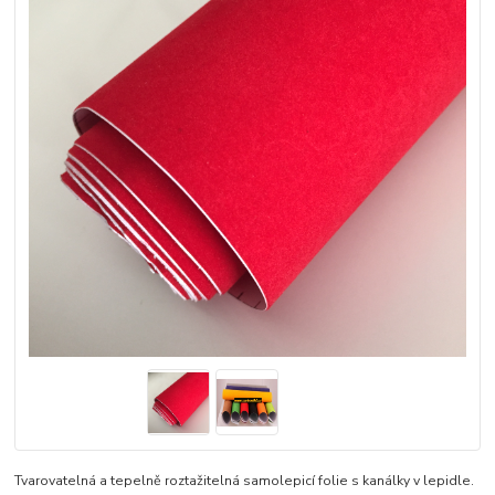
Tvarovatelná a tepelně roztažitelná samolepicí folie s kanálky v lepidle.