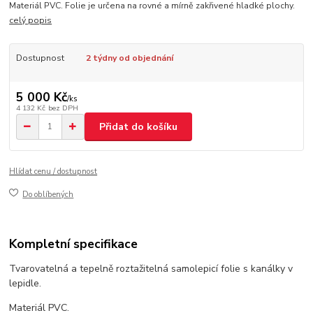
Materiál PVC. Folie je určena na rovné a mírně zakřivené hladké plochy.
celý popis
Dostupnost
2 týdny od objednání
5 000 Kč
/
ks
4 132 Kč
bez DPH
Přidat do košíku
Hlídat cenu / dostupnost
Do oblíbených
Kompletní specifikace
Tvarovatelná a tepelně roztažitelná samolepicí folie s kanálky v
lepidle.
Materiál PVC.