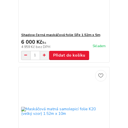
Shadow černá maskáčová folie šíře 1.52m x 5m
6 000 Kč
/
ks
Skladem
4 959 Kč
bez DPH
Přidat do košíku