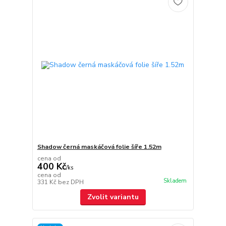
Shadow černá maskáčová folie šíře 1.52m
cena od
400 Kč
/
ks
cena od
Skladem
331 Kč
bez DPH
Zvolit variantu