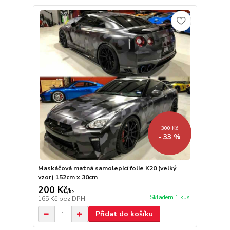
300 Kč
- 33 %
Maskáčová matná samolepicí folie K20 (velký
vzor) 152cm x 30cm
200 Kč
/
ks
Skladem 1 kus
165 Kč
bez DPH
Přidat do košíku