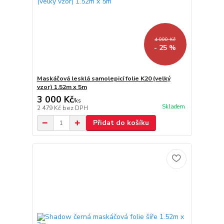
4 000 Kč
- 25 %
Maskáčová lesklá samolepicí folie K20 (velký
vzor) 1.52m x 5m
3 000 Kč
/
ks
Skladem
2 479 Kč
bez DPH
Přidat do košíku