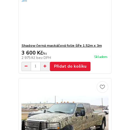
Shadow černá maskáčová folie šíře 1.52m x 3m
3 600 Kč
/
ks
Skladem
2 975 Kč
bez DPH
Přidat do košíku