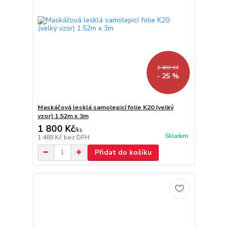
2 400 Kč
- 25 %
Maskáčová lesklá samolepicí folie K20 (velký
vzor) 1.52m x 3m
1 800 Kč
/
ks
Skladem
1 488 Kč
bez DPH
Přidat do košíku