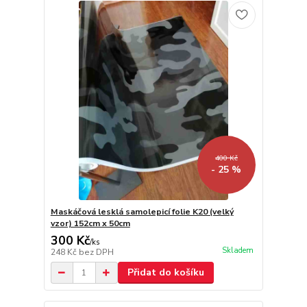
400 Kč
- 25 %
Maskáčová lesklá samolepicí folie K20 (velký
vzor) 152cm x 50cm
300 Kč
/
ks
Skladem
248 Kč
bez DPH
Přidat do košíku