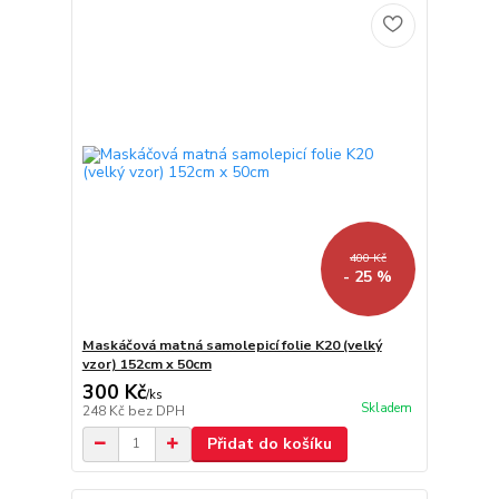
400 Kč
- 25 %
Maskáčová matná samolepicí folie K20 (velký
vzor) 152cm x 50cm
300 Kč
/
ks
Skladem
248 Kč
bez DPH
Přidat do košíku