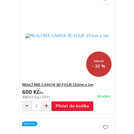
900 Kč
- 33 %
REALTREE CAMO6 3D FOLIE 152cm x 1m
600 Kč
/
ks
Skladem
496 Kč
bez DPH
Přidat do košíku
Novinka