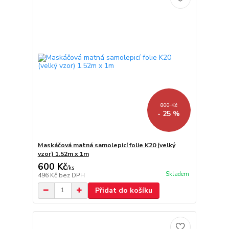
800 Kč
- 25 %
Maskáčová matná samolepicí folie K20 (velký
vzor) 1.52m x 1m
600 Kč
/
ks
Skladem
496 Kč
bez DPH
Přidat do košíku