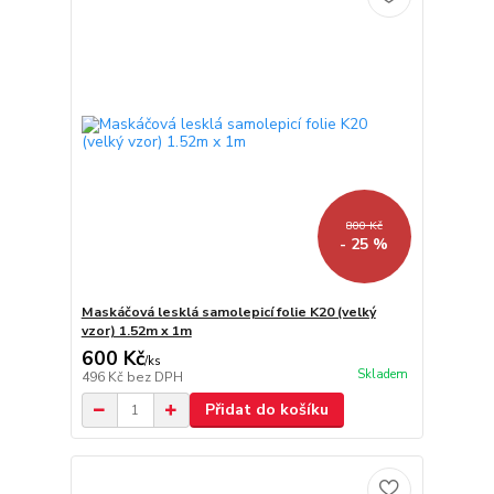
800 Kč
- 25 %
Maskáčová lesklá samolepicí folie K20 (velký
vzor) 1.52m x 1m
600 Kč
/
ks
Skladem
496 Kč
bez DPH
Přidat do košíku