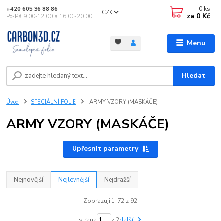
0
ks
+420 605 36 88 86
CZK
za
0 Kč
Po-Pá 9.00-12.00 a 16.00-20.00
Menu
Hledat
Úvod
SPECIÁLNÍ FOLIE
ARMY VZORY (MASKÁČE)
ARMY VZORY (MASKÁČE)
Upřesnit parametry
Nejnovější
Nejlevnější
Nejdražší
Zobrazuji 1-72 z 92
strana
z 2
další