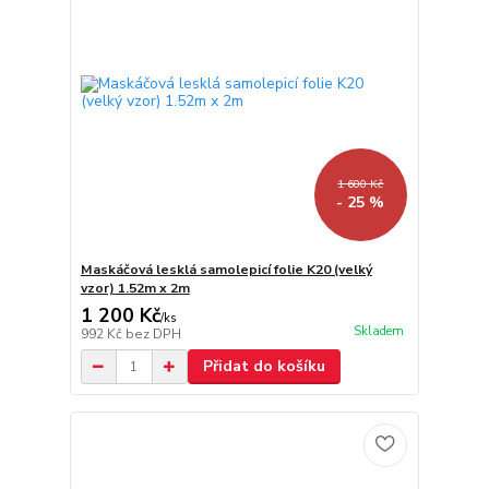
1 600 Kč
- 25 %
Maskáčová lesklá samolepicí folie K20 (velký
vzor) 1.52m x 2m
1 200 Kč
/
ks
Skladem
992 Kč
bez DPH
Přidat do košíku