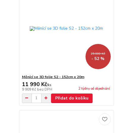
25 000 Kč
- 52 %
Měnící se 3D folie S2 - 152cm x 20m
11 990 Kč
/
ks
2 týdny od objednání
9 909 Kč
bez DPH
Přidat do košíku