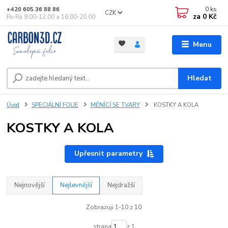
0
ks
+420 605 36 88 86
CZK
za
0 Kč
Po-Pá 9.00-12.00 a 16.00-20.00
Menu
Hledat
Úvod
SPECIÁLNÍ FOLIE
MĚNÍCÍ SE TVARY
KOSTKY A KOLA
KOSTKY A KOLA
Upřesnit parametry
Nejnovější
Nejlevnější
Nejdražší
Zobrazuji 1-10 z 10
strana
z 1