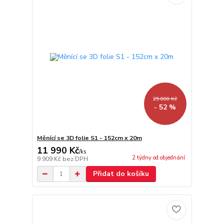
25 000 Kč
- 52 %
Měnící se 3D folie S1 - 152cm x 20m
11 990 Kč
/
ks
2 týdny od objednání
9 909 Kč
bez DPH
Přidat do košíku