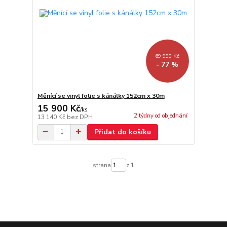
69 990 Kč
- 77 %
Měnící se vinyl folie s kánálky 152cm x 30m
15 900 Kč
/
ks
2 týdny od objednání
13 140 Kč
bez DPH
Přidat do košíku
strana
z 1