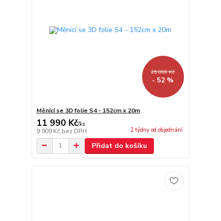
25 000 Kč
- 52 %
Měnící se 3D folie S4 - 152cm x 20m
11 990 Kč
/
ks
2 týdny od objednání
9 909 Kč
bez DPH
Přidat do košíku