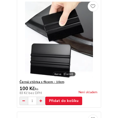
Černá stěrka s filcem - 10cm
100 Kč
/
ks
Není skladem
83 Kč
bez DPH
Přidat do košíku