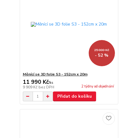
25 000 Kč
- 52 %
Měnící se 3D folie S3 - 152cm x 20m
11 990 Kč
/
ks
2 týdny od objednání
9 909 Kč
bez DPH
Přidat do košíku