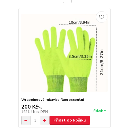
Wrappingové rukavice fluorescentní
200 Kč
/
ks
Skladem
165 Kč
bez DPH
Přidat do košíku