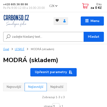
0
ks
+420 605 36 88 86
CZK
za
0 Kč
Po-Pá 9.00-12.00 a 16.00-20.00
Menu
Hledat
Úvod
LESKLÉ
MODRÁ (skladem)
MODRÁ (skladem)
Upřesnit parametry
Nejnovější
Nejlevnější
Nejdražší
Zobrazuji 1-3 z 3
strana
z 1