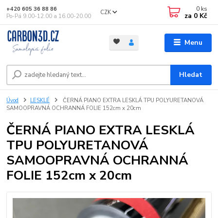
0
ks
+420 605 36 88 86
CZK
za
0 Kč
Po-Pá 9.00-12.00 a 16.00-20.00
Menu
Hledat
Úvod
LESKLÉ
ČERNÁ PIANO EXTRA LESKLÁ TPU POLYURETANOVÁ
SAMOOPRAVNÁ OCHRANNÁ FOLIE 152cm x 20cm
ČERNÁ PIANO EXTRA LESKLÁ
TPU POLYURETANOVÁ
SAMOOPRAVNÁ OCHRANNÁ
FOLIE 152cm x 20cm