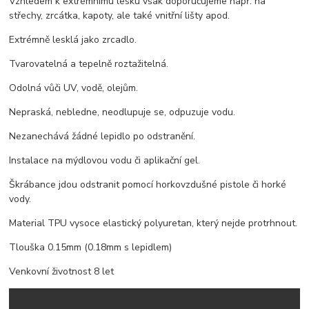
Vzhledem k extrémnímu lesku však doporučujeme např. na
střechy, zrcátka, kapoty, ale také vnitřní lišty apod.
Extrémně lesklá jako zrcadlo.
Tvarovatelná a tepelně roztažitelná.
Odolná vůči UV, vodě, olejům.
Nepraská, nebledne, neodlupuje se, odpuzuje vodu.
Nezanechává žádné lepidlo po odstranění.
Instalace na mýdlovou vodu či aplikační gel.
Škrábance jdou odstranit pomocí horkovzdušné pistole či horké
vody.
Material TPU vysoce elastický polyuretan, který nejde protrhnout.
Tlouška 0.15mm (0.18mm s lepidlem)
Venkovní životnost 8 let