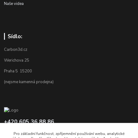
Naše videa
Sídlo:
Carbon3d.cz
Werichova 25
Praha 5 15200
(nejsme kamenná prodejna)
+420 605 36 88 86
Po-Pá 9.00-12.00 a 16.00-20.00
Pro základní funkčnost, zpříjemnění používání webu, analytické