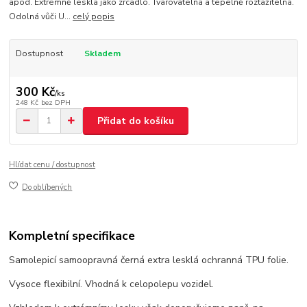
apod. Extrémně lesklá jako zrcadlo. Tvarovatelná a tepelně roztažitelná.
Odolná vůči U...
celý popis
Dostupnost
Skladem
300 Kč
/
ks
248 Kč
bez DPH
Přidat do košíku
Hlídat cenu / dostupnost
Do oblíbených
Kompletní specifikace
Samolepicí samoopravná černá extra lesklá ochranná TPU folie.
Vysoce flexibilní. Vhodná k celopolepu vozidel.