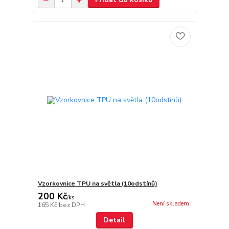
Vzorkovnice TPU na světla (10odstínů)
200 Kč
/
ks
Není skladem
165 Kč
bez DPH
Detail