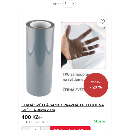
strana
z 1
500 Kč
- 20 %
ČERNÁ SVĚTLÁ SAMOOPRAVNÁ TPU FOLIE NA
SVĚTLA 30cm x 1m
400 Kč
/
ks
Skladem
331 Kč
bez DPH