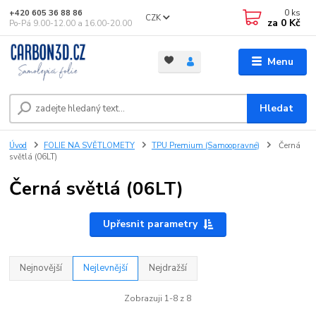
0
ks
+420 605 36 88 86
CZK
za
0 Kč
Po-Pá 9.00-12.00 a 16.00-20.00
Menu
Hledat
Úvod
FOLIE NA SVĚTLOMETY
TPU Premium (Samoopravné)
Černá
světlá (06LT)
Černá světlá (06LT)
Upřesnit parametry
Nejnovější
Nejlevnější
Nejdražší
Zobrazuji 1-8 z 8