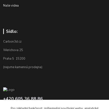
Naše videa
Sídlo:
Carbon3d.cz
Werichova 25
Praha 5 15200
(nejsme kamenná prodejna)
+420 605 36 88 86
Po-Pá 9.00-12.00 a 16.00-20.00
Pro základní funkčnost, zpříjemnění používání webu, analytické