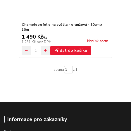
Chameleon folie na světla - oranžová - 30cm x
10m
1 490 Kč
/
ks
Není skladem
1 231 Kč
bez DPH
Přidat do košíku
strana
z 1
Informace pro zákazníky