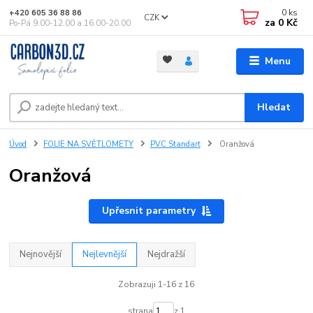
0
ks
+420 605 36 88 86
CZK
za
0 Kč
Po-Pá 9.00-12.00 a 16.00-20.00
Menu
Hledat
Úvod
FOLIE NA SVĚTLOMETY
PVC Standart
Oranžová
Oranžová
Upřesnit parametry
Nejnovější
Nejlevnější
Nejdražší
Zobrazuji 1-16 z 16
strana
z 1