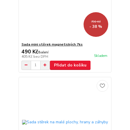
790 Kč
- 38 %
Sada mini stěrek magnetických 7ks
490 Kč
/
balení
Skladem
405 Kč
bez DPH
Přidat do košíku