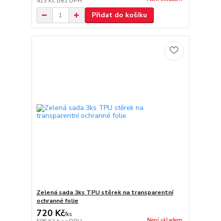
413 Kč
bez DPH
Přidat do košíku
Zelená sada 3ks TPU stěrek na transparentní
ochranné folie
720 Kč
/
ks
Není skladem