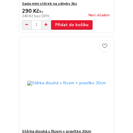
Sada mini stěrek na záhyby 3ks
290 Kč
/
ks
Není skladem
240 Kč
bez DPH
Přidat do košíku
Stěrka dlouhá s filcem + pravítko 30cm