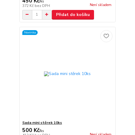
450 Kč
/
ks
Není skladem
372 Kč
bez DPH
Přidat do košíku
Novinka
Sada mini stěrek 10ks
500 Kč
/
ks
Není skladem