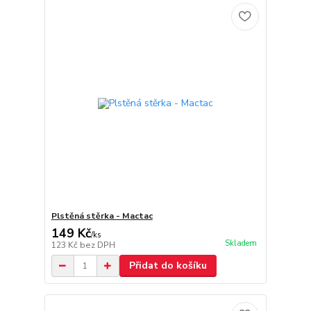
Plstěná stěrka - Mactac
149 Kč
/
ks
Skladem
123 Kč
bez DPH
Přidat do košíku