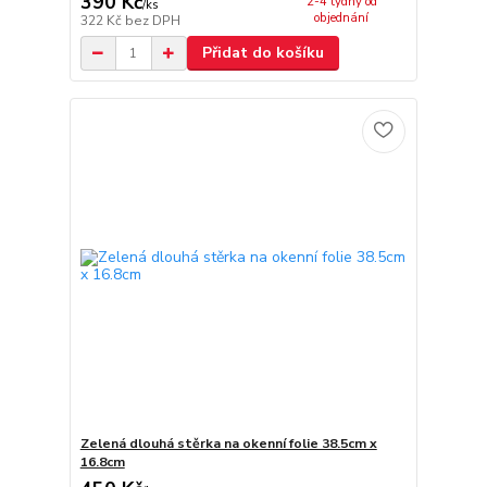
390 Kč
2-4 týdny od
/
ks
objednání
322 Kč
bez DPH
Přidat do košíku
Zelená dlouhá stěrka na okenní folie 38.5cm x
16.8cm