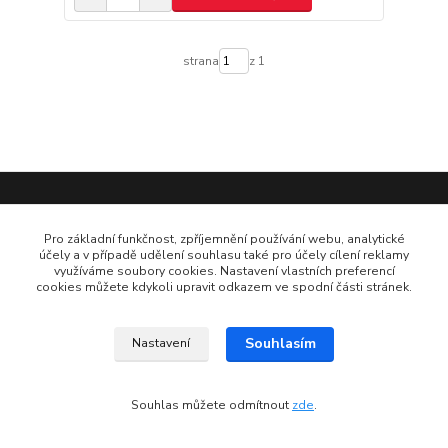
strana
z 1
Informace pro zákazníky
Pro základní funkčnost, zpříjemnění používání webu, analytické
účely a v případě udělení souhlasu také pro účely cílení reklamy
využíváme soubory cookies. Nastavení vlastních preferencí
O nás
cookies můžete kdykoli upravit odkazem ve spodní části stránek.
Obchodní podmínky
Souhlasím
Cena dopravy a plateb
Nastavení
Videa + návody na lepení
Souhlas můžete odmítnout
zde
.
Dotazy, další návody a doporučení