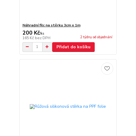
Náhradní filc na stěrku 3cm x 1m
200 Kč
/
ks
2 týdny od objednání
165 Kč
bez DPH
Přidat do košíku