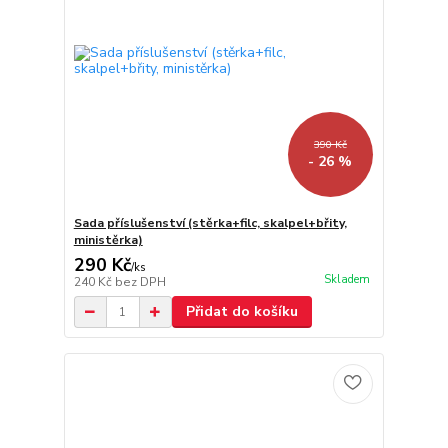
390 Kč
- 26 %
Sada příslušenství (stěrka+filc, skalpel+břity,
ministěrka)
290 Kč
/
ks
Skladem
240 Kč
bez DPH
Přidat do košíku