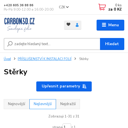
0
ks
+420 605 36 88 86
CZK
za
0 Kč
Po-Pá 9.00-12.00 a 16.00-20.00
Menu
Hledat
Úvod
PŘÍSLUŠENSTVÍ K INSTALACI FOLIÍ
Stěrky
Stěrky
Upřesnit parametry
Nejnovější
Nejlevnější
Nejdražší
Zobrazuji 1-31 z 31
strana
z 1