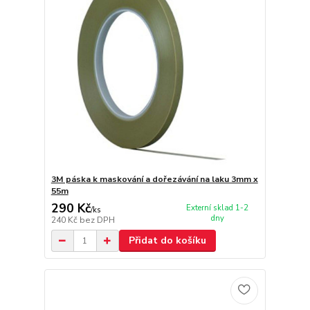
3M páska k maskování a dořezávání na laku 3mm x
55m
290 Kč
Externí sklad 1-2
/
ks
dny
240 Kč
bez DPH
Přidat do košíku