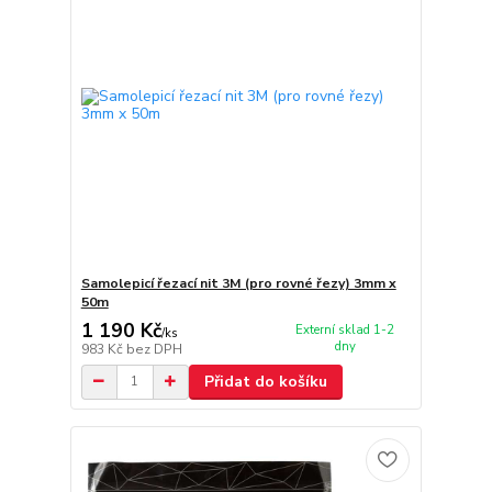
Samolepicí řezací nit 3M (pro rovné řezy) 3mm x
50m
1 190 Kč
Externí sklad 1-2
/
ks
dny
983 Kč
bez DPH
Přidat do košíku