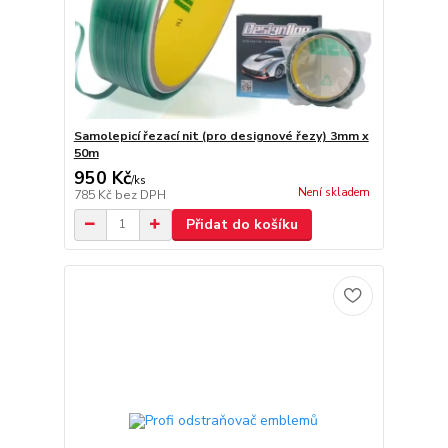
Samolepicí řezací nit (pro designové řezy) 3mm x
50m
950 Kč
/
ks
Není skladem
785 Kč
bez DPH
Přidat do košíku