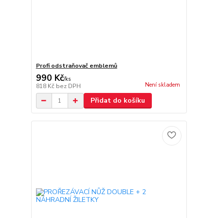
Profi odstraňovač emblemů
990 Kč
/
ks
Není skladem
818 Kč
bez DPH
Přidat do košíku