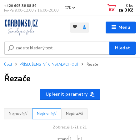
0
ks
+420 605 36 88 86
CZK
za
0 Kč
Po-Pá 9.00-12.00 a 16.00-20.00
Menu
Hledat
Úvod
PŘÍSLUŠENSTVÍ K INSTALACI FOLIÍ
Řezače
Řezače
Upřesnit parametry
Nejnovější
Nejlevnější
Nejdražší
Zobrazuji 1-21 z 21
strana
z 1