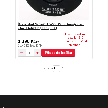
Řezací drát WrapCut Wire 45m x 4mm (řezání
silných folií TPU,PPF apod.)
Skladem v externím
skladu ( 3-5
1 390 Kč
pracovních dnů od
/
ks
objednání )
1 149 Kč
bez DPH
Přidat do košíku
strana
z 1