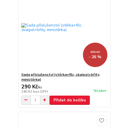
390 Kč
- 26 %
Sada příslušenství (stěrka+filc, skalpel+břity,
ministěrka)
290 Kč
/
ks
Skladem
240 Kč
bez DPH
Přidat do košíku