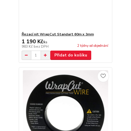
Řezací nit WrapCut Standart 60m x 3mm
1 190 Kč
/
ks
2 týdny od objednání
983 Kč
bez DPH
Přidat do košíku