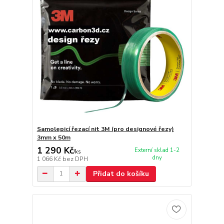
Samolepicí řezací nit 3M (pro designové řezy)
3mm x 50m
1 290 Kč
Externí sklad 1-2
/
ks
dny
1 066 Kč
bez DPH
Přidat do košíku