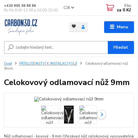
0
ks
+420 605 36 88 86
CZK
za
0 Kč
Po-Pá 9.00-12.00 a 16.00-20.00
Menu
Hledat
Úvod
PŘÍSLUŠENSTVÍ K INSTALACI FOLIÍ
Celokovový odlamovací nůž
9mm
Celokovový odlamovací nůž 9mm
Nůž odlamovací - kovový - 9 mm Ořezávací nůž celokovový, vysouvatelná