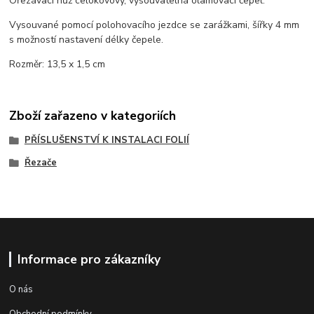
Ořezávací nůž celokovový, vysouvatelná olamovací čepel.
Vysouvané pomocí polohovacího jezdce se zarážkami, šířky 4 mm
s možností nastavení délky čepele.
Rozměr: 13,5 x 1,5 cm
Zboží zařazeno v kategoriích
PŘÍSLUŠENSTVÍ K INSTALACI FOLIÍ
Řezače
Informace pro zákazníky
O nás
Obchodní podmínky