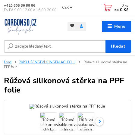
0
ks
+420 605 36 88 86
CZK
za
0 Kč
Po-Pá 9.00-12.00 a 16.00-20.00
Menu
Hledat
Úvod
PŘÍSLUŠENSTVÍ K INSTALACI FOLIÍ
Růžová silikonová stěrka na
PPF folie
Růžová silikonová stěrka na PPF
folie