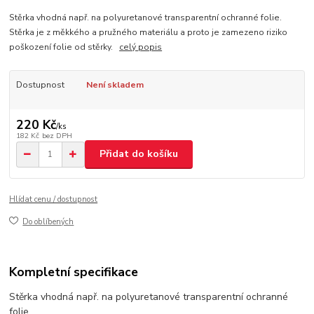
Stěrka vhodná např. na polyuretanové transparentní ochranné folie.
Stěrka je z měkkého a pružného materiálu a proto je zamezeno riziko
poškození folie od stěrky.
celý popis
Dostupnost
Není skladem
220 Kč
/
ks
182 Kč
bez DPH
Přidat do košíku
Hlídat cenu / dostupnost
Do oblíbených
Kompletní specifikace
Stěrka vhodná např. na polyuretanové transparentní ochranné
folie.